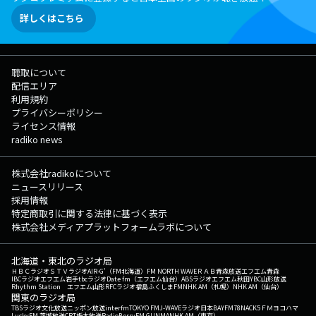
詳しくはこちら
聴取について
配信エリア
利用規約
プライバシーポリシー
ライセンス情報
radiko news
株式会社radikoについて
ニュースリリース
採用情報
特定商取引に関する法律に基づく表示
株式会社メディアプラットフォームラボについて
北海道・東北のラジオ局
ＨＢＣラジオ
ＳＴＶラジオ
AIR-G'（FM北海道）
FM NORTH WAVE
ＲＡＢ青森放送
エフエム青森
IBCラジオ
エフエム岩手
tbcラジオ
Date fm（エフエム仙台）
ABSラジオ
エフエム秋田
YBC山形放送
Rhythm Station エフエム山形
RFCラジオ福島
ふくしまFM
NHK AM（札幌）
NHK AM（仙台）
関東のラジオ局
TBSラジオ
文化放送
ニッポン放送
interfm
TOKYO FM
J-WAVE
ラジオ日本
BAYFM78
NACK5
ＦＭヨコハマ
LuckyFM 茨城放送
CRT栃木放送
RadioBerry
FM GUNMA
NHK AM（東京）