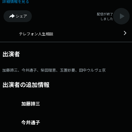
ば…というのが、この番組です。各界の専門家があなたのご相談に応じま
詳細情報を見る
す。 〇パーソナリティ：加藤諦三、今井通子、柴田理恵、玉置妙憂、
田中ウルヴェ京 〇回答者：大原敬子（幼児教育研究）、マドモアゼル・
配信が終了
シェア
愛（エッセイスト）、高橋龍太郎（精神科医）、三石由起子（作家・翻訳
しました
家）、森田豊（医師・医療ジャーナリスト）、大迫恵美子（弁護士）、坂
井眞（弁護士）、塩谷崇之（弁護士）、野島梨恵（弁護士）、和田秀樹
（精神科医）、樺沢紫苑（精神科医） ■ご相談受付 毎週火曜日と水
テレフォン人生相談
曜日にご相談をお受けしています。 受付時間 13：30～15：00 電話番
号 03－3211－3288 または 03－3211－3299 電話受付はお休みすること
があります。放送でご案内しますので、ご確認ください。番組ホームペー
出演者
ジはこちら
加藤諦三、今井通子、柴田理恵、玉置妙憂、田中ウルヴェ京
出演者の追加情報
加藤諦三
今井通子