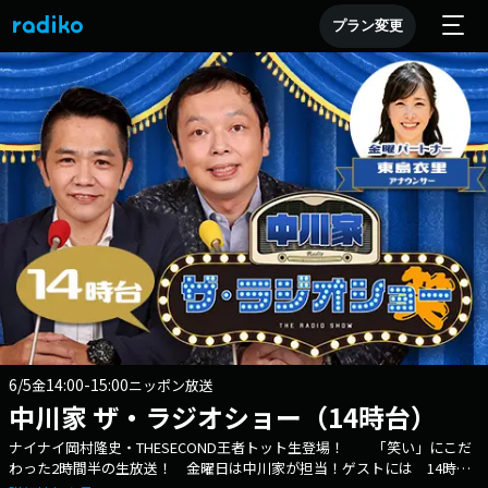
プラン変更
6/5
14:00-15:00
金
ニッポン放送
中川家 ザ・ラジオショー（14時台）
ナイナイ岡村隆史・THESECOND王者トット生登場！ 「笑い」にこだ
わった2時間半の生放送！ 金曜日は中川家が担当！ゲストには 14時台