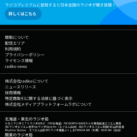
ラジコプレミアムに登録すると日本全国のラジオが聴き放題！
詳しくはこちら
聴取について
配信エリア
利用規約
プライバシーポリシー
ライセンス情報
radiko news
株式会社radikoについて
ニュースリリース
採用情報
特定商取引に関する法律に基づく表示
株式会社メディアプラットフォームラボについて
北海道・東北のラジオ局
ＨＢＣラジオ
ＳＴＶラジオ
AIR-G'（FM北海道）
FM NORTH WAVE
ＲＡＢ青森放送
エフエム青森
IBCラジオ
エフエム岩手
tbcラジオ
Date fm（エフエム仙台）
ABSラジオ
エフエム秋田
YBC山形放送
Rhythm Station エフエム山形
RFCラジオ福島
ふくしまFM
NHK AM（札幌）
NHK AM（仙台）
関東のラジオ局