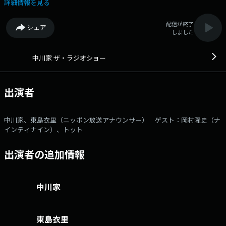
前半にナインティナイン岡村隆史、14時台後半にTHESECOND王者トッ
詳細情報を見る
ト が生登場！ ▼13:00～：たっぷり30分以上オープニングトークを
お届け！ ▼13:45頃：リスナーの方からいただいたテーマメールを読み
配信が終了
シェア
ます！ ▼14:00～：ツヨメロちゃんの天気予報をお届け ▼14:05頃：
しました
ゲストと一緒に笑いをお届けする「ザ・ゲストショー」をお届け。1組目
のゲストに、 ナインティナイン岡村隆史 が登場！ ▼14:45頃：2組目
のゲスト、THE SECONDの王者 トット が登場！ ▼15:00～：ツヨ
中川家 ザ・ラジオショー
メロちゃんの天気予報を再びお届け ▼15:08頃：引き続き、トット と
お届けします！ ▼15:15頃：テーマメール＆ふつおたを紹介！
「ザ・ラジオショー」“笑い”にこだわってお届けします！ (月～木)パー
出演者
ソナリティー：ナイツ／パートナー：平野ノラ(月)・相席スタート山﨑ケ
イ(火)・メイプル超合金安藤なつ(水)・ハリセンボン箕輪はるか(木) 金曜
日パーソナリティー：中川家／パートナー：ニッポン放送アナウンサー東
中川家、東島衣里（ニッポン放送アナウンサー） ゲスト：岡村隆史（ナ
島衣里 土曜日パーソナリティー：サンドウィッチマンメールアドレ
インティナイン）、トット
ス： ngk@1242.com 番組ホームページはこちら twitterハッシュ
タグは「#中川家ラジオショー」twitterアカウントは
出演者の追加情報
「@ngk_radioshow」
中川家
東島衣里