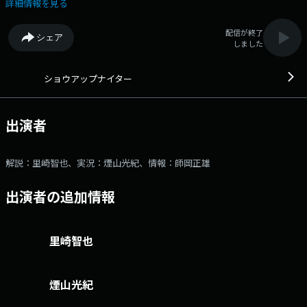
ロ野球に60n!(ロックオン)」のもと、プロ野球ファンの心を捉えて離さな
詳細情報を見る
い、プロ野球情報や企画満載でお送りします。 巨人×ロッテ 1回
戦 ～東京ドーム ○解説 里崎智也 ○実況 煙山光紀 ○情報 師岡
配信が終了
シェア
正雄 ○スタジオ担当 新行市佳 ※試合終了まで中継しますメールア
しました
ドレス： 89@1242.com 番組ホームページはこちら twitterハッ
シュタグは「#ショウアップナイター」twitterアカウントは
「@showup1242」
ショウアップナイター
出演者
解説：里崎智也、実況：煙山光紀、情報：師岡正雄
出演者の追加情報
里崎智也
煙山光紀