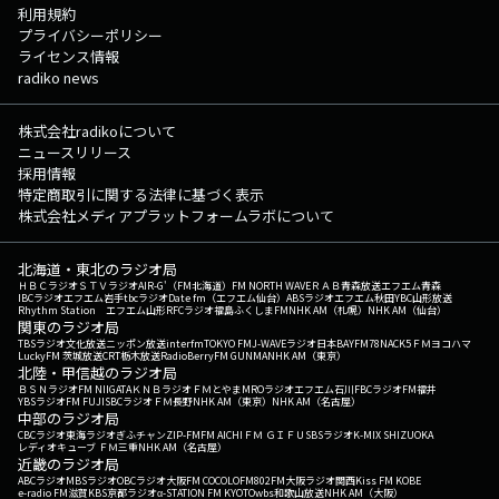
利用規約
プライバシーポリシー
ライセンス情報
radiko news
株式会社radikoについて
ニュースリリース
採用情報
特定商取引に関する法律に基づく表示
株式会社メディアプラットフォームラボについて
北海道・東北のラジオ局
ＨＢＣラジオ
ＳＴＶラジオ
AIR-G'（FM北海道）
FM NORTH WAVE
ＲＡＢ青森放送
エフエム青森
IBCラジオ
エフエム岩手
tbcラジオ
Date fm（エフエム仙台）
ABSラジオ
エフエム秋田
YBC山形放送
Rhythm Station エフエム山形
RFCラジオ福島
ふくしまFM
NHK AM（札幌）
NHK AM（仙台）
関東のラジオ局
TBSラジオ
文化放送
ニッポン放送
interfm
TOKYO FM
J-WAVE
ラジオ日本
BAYFM78
NACK5
ＦＭヨコハマ
LuckyFM 茨城放送
CRT栃木放送
RadioBerry
FM GUNMA
NHK AM（東京）
北陸・甲信越のラジオ局
ＢＳＮラジオ
FM NIIGATA
ＫＮＢラジオ
ＦＭとやま
MROラジオ
エフエム石川
FBCラジオ
FM福井
YBSラジオ
FM FUJI
SBCラジオ
ＦＭ長野
NHK AM（東京）
NHK AM（名古屋）
中部のラジオ局
CBCラジオ
東海ラジオ
ぎふチャン
ZIP-FM
FM AICHI
ＦＭ ＧＩＦＵ
SBSラジオ
K-MIX SHIZUOKA
レディオキューブ ＦＭ三重
NHK AM（名古屋）
近畿のラジオ局
ABCラジオ
MBSラジオ
OBCラジオ大阪
FM COCOLO
FM802
FM大阪
ラジオ関西
Kiss FM KOBE
e-radio FM滋賀
KBS京都ラジオ
α-STATION FM KYOTO
wbs和歌山放送
NHK AM（大阪）