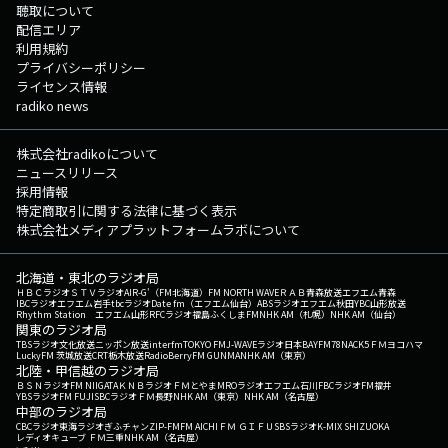
聴取について
配信エリア
利用規約
プライバシーポリシー
ライセンス情報
radiko news
株式会社radikoについて
ニュースリリース
採用情報
特定商取引に関する法律に基づく表示
株式会社メディアプラットフォームラボについて
北海道・東北のラジオ局
ＨＢＣラジオ
ＳＴＶラジオ
AIR-G'（FM北海道）
FM NORTH WAVE
ＲＡＢ青森放送
エフエム青森
IBCラジオ
エフエム岩手
tbcラジオ
Date fm（エフエム仙台）
ABSラジオ
エフエム秋田
YBC山形放送
Rhythm Station エフエム山形
RFCラジオ福島
ふくしまFM
NHK AM（札幌）
NHK AM（仙台）
関東のラジオ局
TBSラジオ
文化放送
ニッポン放送
interfm
TOKYO FM
J-WAVE
ラジオ日本
BAYFM78
NACK5
ＦＭヨコハマ
LuckyFM 茨城放送
CRT栃木放送
RadioBerry
FM GUNMA
NHK AM（東京）
北陸・甲信越のラジオ局
ＢＳＮラジオ
FM NIIGATA
ＫＮＢラジオ
ＦＭとやま
MROラジオ
エフエム石川
FBCラジオ
FM福井
YBSラジオ
FM FUJI
SBCラジオ
ＦＭ長野
NHK AM（東京）
NHK AM（名古屋）
中部のラジオ局
CBCラジオ
東海ラジオ
ぎふチャン
ZIP-FM
FM AICHI
ＦＭ ＧＩＦＵ
SBSラジオ
K-MIX SHIZUOKA
レディオキューブ ＦＭ三重
NHK AM（名古屋）