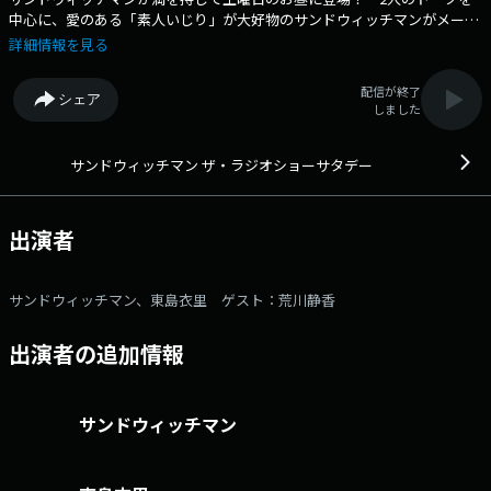
中心に、愛のある「素人いじり」が大好物のサンドウィッチマンがメール
やSNSを上手に料理しながら、「笑い」という「癒し」をお届けしま
詳細情報を見る
す！ ゲストに荒川静香さんをお迎えします！メールアドレス：
sand@1242.com 番組ホームページはこちら twitterハッシュタグ
配信が終了
シェア
は「#サンドラジオショー」twitterアカウントは「@sandradioshow」
しました
サンドウィッチマン ザ・ラジオショーサタデー
出演者
サンドウィッチマン、東島衣里 ゲスト：荒川静香
出演者の追加情報
サンドウィッチマン