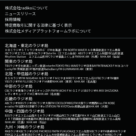
株式会社radikoについて
ニュースリリース
採用情報
特定商取引に関する法律に基づく表示
株式会社メディアプラットフォームラボについて
北海道・東北のラジオ局
ＨＢＣラジオ
ＳＴＶラジオ
AIR-G'（FM北海道）
FM NORTH WAVE
ＲＡＢ青森放送
エフエム青森
IBCラジオ
エフエム岩手
tbcラジオ
Date fm（エフエム仙台）
ABSラジオ
エフエム秋田
YBC山形放送
Rhythm Station エフエム山形
RFCラジオ福島
ふくしまFM
NHK AM（札幌）
NHK AM（仙台）
関東のラジオ局
TBSラジオ
文化放送
ニッポン放送
interfm
TOKYO FM
J-WAVE
ラジオ日本
BAYFM78
NACK5
ＦＭヨコハマ
LuckyFM 茨城放送
CRT栃木放送
RadioBerry
FM GUNMA
NHK AM（東京）
北陸・甲信越のラジオ局
ＢＳＮラジオ
FM NIIGATA
ＫＮＢラジオ
ＦＭとやま
MROラジオ
エフエム石川
FBCラジオ
FM福井
YBSラジオ
FM FUJI
SBCラジオ
ＦＭ長野
NHK AM（東京）
NHK AM（名古屋）
中部のラジオ局
CBCラジオ
東海ラジオ
ぎふチャン
ZIP-FM
FM AICHI
ＦＭ ＧＩＦＵ
SBSラジオ
K-MIX SHIZUOKA
レディオキューブ ＦＭ三重
NHK AM（名古屋）
近畿のラジオ局
ABCラジオ
MBSラジオ
OBCラジオ大阪
FM COCOLO
FM802
FM大阪
ラジオ関西
Kiss FM KOBE
e-radio FM滋賀
KBS京都ラジオ
α-STATION FM KYOTO
wbs和歌山放送
NHK AM（大阪）
中国・四国のラジオ局
BSSラジオ
エフエム山陰
ＲＳＫラジオ
ＦＭ岡山
RCCラジオ
広島FM
ＫＲＹ山口放送
エフエム山口
ＪＲＴ四国放送
FM徳島
RNC西日本放送
FM香川
RNB南海放送
FM愛媛
RKC高知放送
エフエム高知
NHK AM（広島）
NHK AM（松山）
九州・沖縄のラジオ局
RKBラジオ
KBCラジオ
LOVE FM
CROSS FM
FM FUKUOKA
エフエム佐賀
NBCラジオ
FM長崎
RKKラジオ
FMKエフエム熊本
OBSラジオ
エフエム大分
宮崎放送
エフエム宮崎
ＭＢＣラジオ
μＦＭ
RBCiラジオ