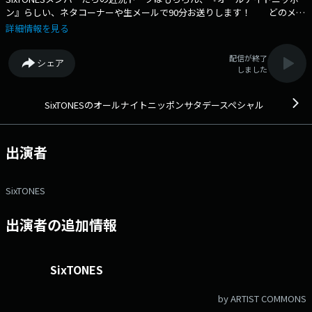
ン』らしい、ネタコーナーや生メールで90分お送りします！ どのメン
バーが登場するかは放送までのお楽しみです！ ★☆★☆★ 生放送
詳細情報を見る
中メール待っています！ st@allnightnippon.com 番組公式X
@SixTONESANNSat ハッシュタグ #SixTONESANN ★☆★☆★メー
配信が終了
シェア
ルアドレス： st@allnightnippon.com 番組ホームページはこち
しました
ら twitterハッシュタグは「#SixTONESANN」twitterアカウントは
「@SixTONESANNSat」
SixTONESのオールナイトニッポンサタデースペシャル
出演者
SixTONES
出演者の追加情報
SixTONES
by ARTIST COMMONS