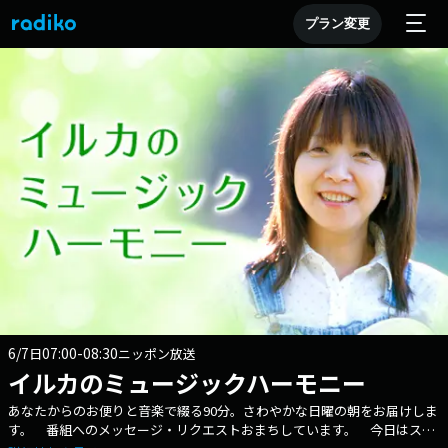
プラン変更
6/7
07:00-08:30
日
ニッポン放送
イルカのミュージックハーモニー
あなたからのお便りと音楽で綴る90分。さわやかな日曜の朝をお届けしま
す。 番組へのメッセージ・リクエストおまちしています。 今日はスペ