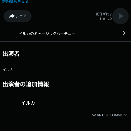
シャル、雨をたのしむリクエスト「私の好きな雨のうた?」をお送りしま
詳細情報を見る
す。 テーマを決めて曲を集める「ミュージック畑」は「あなたと聴きた
い、雨のうた」と題して、いただいたリクエストからの特集です。 声に
配信が終了
シェア
出してうたうのは太田裕美さんのデビュー曲。番組HPに歌詞が載ってい
しました
ます、見ながら一緒に歌ってください。 今日「私の好きな雨のうた」
でリクエストのお便りをご紹介した方には全員に、番組オリジナル「てく
てくノエルちゃん」と「千葉のスイカ」こちらは八街の畑から産地直送で
イルカのミュージックハーモニー
プレゼントします。 ▼7:00「オープニング」 今日も、あなたからの
リクエスト曲で、スタートします！ ▼7:08「イルカのふぉーく堂」 あ
なたの懐かしい想い出や、ご家族のあたたかいエピソードを紹介しなが
出演者
ら、フォーク・ニューミュージックの名曲へのリクエストにお応えしてい
ます。 ▼7:28「イルカのミュージック畑」 毎週テーマを決めて曲を特
集します。 ▼7:47「笑顔のことば」 毎日の生活の中で笑顔をくれ
イルカ
た、たからものになったステキな言葉を教えていただき、ご紹介しま
す。 ▼7:55「ニュース」 ▼7:57「交通情報」 ▼8:00「8時のリクエス
出演者の追加情報
ト」 あなたからのリクエストにお応えします。 ▼8:08「おいしい時
間」 あなたの想い出に残っている「食べ物、食べること」にまつわるス
テキなエピソードを紹介しています。 ▼8:18「声に出して歌お、ダイス
キなメロディ」 ダイスキな曲がラジオから流れてきたら、一緒に歌っち
イルカ
ゃおう！声を出して歌いたい曲をリクエストとともにお届けしていま
す。 ▼8:26「エンディング」 記念日に季節の鉢植えをプレゼントして
by ARTIST COMMONS
います。6月のプレゼントは「アンスリューム」です。 ▼8:28「交通情
報」 ●プレゼント お便りをご紹介した方に、番組オリジナル「てく
てくノエルちゃん」をプレゼント。 「エンディング」では、記念日の方