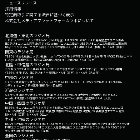
ニュースリリース
採用情報
特定商取引に関する法律に基づく表示
株式会社メディアプラットフォームラボについて
北海道・東北のラジオ局
ＨＢＣラジオ
ＳＴＶラジオ
AIR-G'（FM北海道）
FM NORTH WAVE
ＲＡＢ青森放送
エフエム青森
IBCラジオ
エフエム岩手
tbcラジオ
Date fm（エフエム仙台）
ABSラジオ
エフエム秋田
YBC山形放送
Rhythm Station エフエム山形
RFCラジオ福島
ふくしまFM
NHK AM（札幌）
NHK AM（仙台）
関東のラジオ局
TBSラジオ
文化放送
ニッポン放送
interfm
TOKYO FM
J-WAVE
ラジオ日本
BAYFM78
NACK5
ＦＭヨコハマ
LuckyFM 茨城放送
CRT栃木放送
RadioBerry
FM GUNMA
NHK AM（東京）
北陸・甲信越のラジオ局
ＢＳＮラジオ
FM NIIGATA
ＫＮＢラジオ
ＦＭとやま
MROラジオ
エフエム石川
FBCラジオ
FM福井
YBSラジオ
FM FUJI
SBCラジオ
ＦＭ長野
NHK AM（東京）
NHK AM（名古屋）
中部のラジオ局
CBCラジオ
東海ラジオ
ぎふチャン
ZIP-FM
FM AICHI
ＦＭ ＧＩＦＵ
SBSラジオ
K-MIX SHIZUOKA
レディオキューブ ＦＭ三重
NHK AM（名古屋）
近畿のラジオ局
ABCラジオ
MBSラジオ
OBCラジオ大阪
FM COCOLO
FM802
FM大阪
ラジオ関西
Kiss FM KOBE
e-radio FM滋賀
KBS京都ラジオ
α-STATION FM KYOTO
wbs和歌山放送
NHK AM（大阪）
中国・四国のラジオ局
BSSラジオ
エフエム山陰
ＲＳＫラジオ
ＦＭ岡山
RCCラジオ
広島FM
ＫＲＹ山口放送
エフエム山口
ＪＲＴ四国放送
FM徳島
RNC西日本放送
FM香川
RNB南海放送
FM愛媛
RKC高知放送
エフエム高知
NHK AM（広島）
NHK AM（松山）
九州・沖縄のラジオ局
RKBラジオ
KBCラジオ
LOVE FM
CROSS FM
FM FUKUOKA
エフエム佐賀
NBCラジオ
FM長崎
RKKラジオ
FMKエフエム熊本
OBSラジオ
エフエム大分
宮崎放送
エフエム宮崎
ＭＢＣラジオ
μＦＭ
RBCiラジオ
ラジオ沖縄
FM沖縄
NHK AM（福岡）
全国のラジオ局