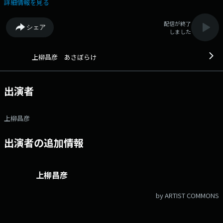
けているトークラジオ ■放送時間 （月）5:00～6:00 （火～金）
詳細情報を見る
4:30～6:00 ▼4:30 オープニング（火～金） ▼4:38 ニュース（火～
金） ▼5:00 5時のオープニング ▼5:05 ニュース ▼5:20頃 「食は生き
配信が終了
シェア
る力 今朝も元気にいただきます」（月・金） ▼5:20頃 街にあふれるち
しました
ょっとしたいい話を朗読する「あけの語りびと」（水） ▼5:20頃 観音温
泉るんるんタイム（木） ▼5:35 「心のともしび」 ▼5:45頃 新聞チョキ
チョキ ▼5:57 エンディングメールアドレス： ue@1242.com 番組
上柳昌彦 あさぼらけ
ホームページはこちら twitterハッシュタグは「#あさぼらけ」twitter
アカウントは「@ue1242」
出演者
上柳昌彦
出演者の追加情報
上柳昌彦
by ARTIST COMMONS