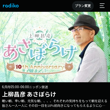
プラン変更
6/8
05:00-06:00
月
ニッポン放送
上柳昌彦 あさぼらけ
眠い朝、辛い朝、元気な朝、、、、それぞれの気持ちをもって朝を迎える
皆さん一人一人に その日一日を10％前向きになってもらえるように心が