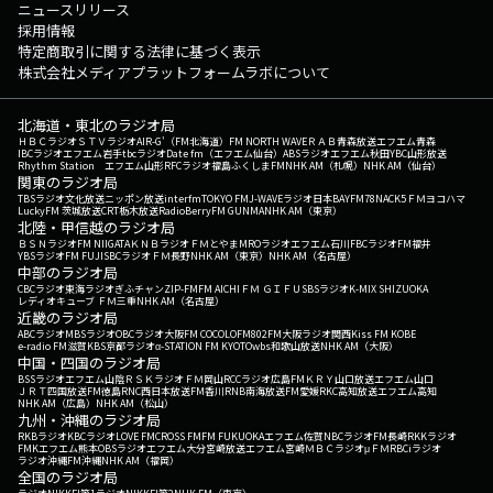
ニュースリリース
採用情報
特定商取引に関する法律に基づく表示
株式会社メディアプラットフォームラボについて
北海道・東北のラジオ局
ＨＢＣラジオ
ＳＴＶラジオ
AIR-G'（FM北海道）
FM NORTH WAVE
ＲＡＢ青森放送
エフエム青森
IBCラジオ
エフエム岩手
tbcラジオ
Date fm（エフエム仙台）
ABSラジオ
エフエム秋田
YBC山形放送
Rhythm Station エフエム山形
RFCラジオ福島
ふくしまFM
NHK AM（札幌）
NHK AM（仙台）
関東のラジオ局
TBSラジオ
文化放送
ニッポン放送
interfm
TOKYO FM
J-WAVE
ラジオ日本
BAYFM78
NACK5
ＦＭヨコハマ
LuckyFM 茨城放送
CRT栃木放送
RadioBerry
FM GUNMA
NHK AM（東京）
北陸・甲信越のラジオ局
ＢＳＮラジオ
FM NIIGATA
ＫＮＢラジオ
ＦＭとやま
MROラジオ
エフエム石川
FBCラジオ
FM福井
YBSラジオ
FM FUJI
SBCラジオ
ＦＭ長野
NHK AM（東京）
NHK AM（名古屋）
中部のラジオ局
CBCラジオ
東海ラジオ
ぎふチャン
ZIP-FM
FM AICHI
ＦＭ ＧＩＦＵ
SBSラジオ
K-MIX SHIZUOKA
レディオキューブ ＦＭ三重
NHK AM（名古屋）
近畿のラジオ局
ABCラジオ
MBSラジオ
OBCラジオ大阪
FM COCOLO
FM802
FM大阪
ラジオ関西
Kiss FM KOBE
e-radio FM滋賀
KBS京都ラジオ
α-STATION FM KYOTO
wbs和歌山放送
NHK AM（大阪）
中国・四国のラジオ局
BSSラジオ
エフエム山陰
ＲＳＫラジオ
ＦＭ岡山
RCCラジオ
広島FM
ＫＲＹ山口放送
エフエム山口
ＪＲＴ四国放送
FM徳島
RNC西日本放送
FM香川
RNB南海放送
FM愛媛
RKC高知放送
エフエム高知
NHK AM（広島）
NHK AM（松山）
九州・沖縄のラジオ局
RKBラジオ
KBCラジオ
LOVE FM
CROSS FM
FM FUKUOKA
エフエム佐賀
NBCラジオ
FM長崎
RKKラジオ
FMKエフエム熊本
OBSラジオ
エフエム大分
宮崎放送
エフエム宮崎
ＭＢＣラジオ
μＦＭ
RBCiラジオ
ラジオ沖縄
FM沖縄
NHK AM（福岡）
全国のラジオ局