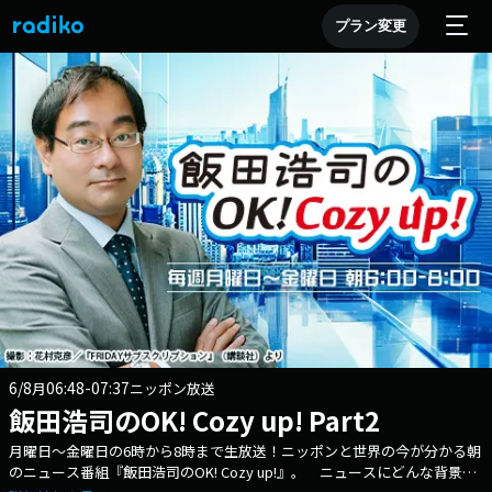
プラン変更
6/8
06:48-07:37
月
ニッポン放送
飯田浩司のOK! Cozy up! Part2
月曜日～金曜日の6時から8時まで生放送！ニッポンと世界の今が分かる朝
のニュース番組『飯田浩司のOK! Cozy up!』。 ニュースにどんな背景が