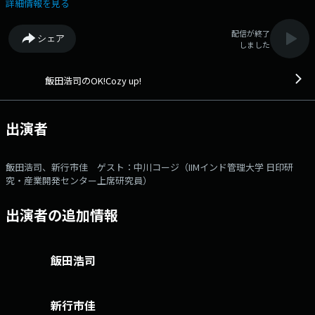
あり、私たちの生活にどんな影響があるのか？多彩なコメンテーターやゲ
詳細情報を見る
ストと共に、考えていきます。 --- ○パーソナリティ：飯田浩司（ニッ
ポン放送アナウンサー） ○アシスタント：新行市佳（ニッポン放送アナ
配信が終了
シェア
ウンサー） ○コメンテーター：中川コージ（IIMインド管理大学 日印研
しました
究・産業開発センター上席研究員） ▼6:00 【オープニング・ニュー
ス】 コメンテーターもこの時間から登場！朝一番のニュースをお伝え
します。 ▼6:12 【モーニング ライフ UP！】 医師が週替わりで登
飯田浩司のOK!Cozy up!
場。健康に関する疑問や予防法、症状、治療法などを聞きます。 ▼6:22
【マーケットインフォメーション】 最新の株・為替情報を伝えま
す。 ▼6:27 【ズバリ！ココが聞きたい！】 その日、コメンテーター
出演者
に聞きたい最初のニュースをズバリ解説します。 ▼6:41 【黒木瞳のあさ
ナビ】 女優・黒木瞳さんが毎回様々なジャンルのプロフェッショナル
にお話をうかがっていきます。 ▼6:50 【ニュース7時またぎ】 番組
飯田浩司、新行市佳 ゲスト：中川コージ（IIMインド管理大学 日印研
が選んだこの日最新のニュースを7時をまたいでコメンテーターとたっぷ
究・産業開発センター上席研究員）
り解説します。 ▼7:10 【お早う！ニュースネットワーク】 全国のラ
ジオ局を結んで、最新ニュースを解説します。 ▼7:27 【ニュース・プラ
出演者の追加情報
スワン！】 最新ニュースから1つ取り上げ、解説します。 ▼7:37
【羽田美智子のいってらっしゃい】 女優・羽田美智子さんが、あなた
の朝に『いってらっしゃい』の言葉を届けます。 ▼7:43 【ココだけニュ
ース スクープUP！】 番組がピックアップしたニュースや話題を解説
飯田浩司
します。 ▼7:55 【エンディング】 プレゼントの当選者発表！などメ
ールアドレス： cozy@1242.com 番組ホームページはこちら
twitterハッシュタグは「#cozy1242」twitterアカウントは
新行市佳
「@cozy1242」