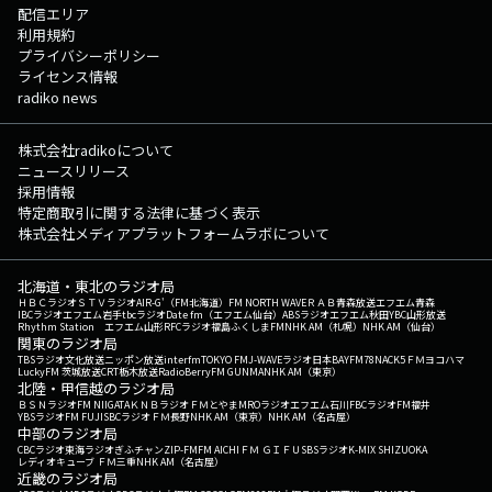
配信エリア
利用規約
プライバシーポリシー
ライセンス情報
radiko news
株式会社radikoについて
ニュースリリース
採用情報
特定商取引に関する法律に基づく表示
株式会社メディアプラットフォームラボについて
北海道・東北のラジオ局
ＨＢＣラジオ
ＳＴＶラジオ
AIR-G'（FM北海道）
FM NORTH WAVE
ＲＡＢ青森放送
エフエム青森
IBCラジオ
エフエム岩手
tbcラジオ
Date fm（エフエム仙台）
ABSラジオ
エフエム秋田
YBC山形放送
Rhythm Station エフエム山形
RFCラジオ福島
ふくしまFM
NHK AM（札幌）
NHK AM（仙台）
関東のラジオ局
TBSラジオ
文化放送
ニッポン放送
interfm
TOKYO FM
J-WAVE
ラジオ日本
BAYFM78
NACK5
ＦＭヨコハマ
LuckyFM 茨城放送
CRT栃木放送
RadioBerry
FM GUNMA
NHK AM（東京）
北陸・甲信越のラジオ局
ＢＳＮラジオ
FM NIIGATA
ＫＮＢラジオ
ＦＭとやま
MROラジオ
エフエム石川
FBCラジオ
FM福井
YBSラジオ
FM FUJI
SBCラジオ
ＦＭ長野
NHK AM（東京）
NHK AM（名古屋）
中部のラジオ局
CBCラジオ
東海ラジオ
ぎふチャン
ZIP-FM
FM AICHI
ＦＭ ＧＩＦＵ
SBSラジオ
K-MIX SHIZUOKA
レディオキューブ ＦＭ三重
NHK AM（名古屋）
近畿のラジオ局