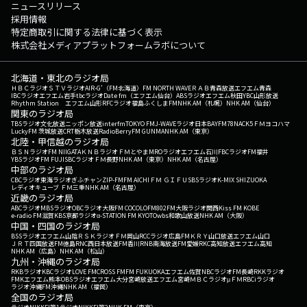
ニュースリリース
採用情報
特定商取引に関する法律に基づく表示
株式会社メディアプラットフォームラボについて
北海道・東北のラジオ局
ＨＢＣラジオ
ＳＴＶラジオ
AIR-G'（FM北海道）
FM NORTH WAVE
ＲＡＢ青森放送
エフエム青森
IBCラジオ
エフエム岩手
tbcラジオ
Date fm（エフエム仙台）
ABSラジオ
エフエム秋田
YBC山形放送
Rhythm Station エフエム山形
RFCラジオ福島
ふくしまFM
NHK AM（札幌）
NHK AM（仙台）
関東のラジオ局
TBSラジオ
文化放送
ニッポン放送
interfm
TOKYO FM
J-WAVE
ラジオ日本
BAYFM78
NACK5
ＦＭヨコハマ
LuckyFM 茨城放送
CRT栃木放送
RadioBerry
FM GUNMA
NHK AM（東京）
北陸・甲信越のラジオ局
ＢＳＮラジオ
FM NIIGATA
ＫＮＢラジオ
ＦＭとやま
MROラジオ
エフエム石川
FBCラジオ
FM福井
YBSラジオ
FM FUJI
SBCラジオ
ＦＭ長野
NHK AM（東京）
NHK AM（名古屋）
中部のラジオ局
CBCラジオ
東海ラジオ
ぎふチャン
ZIP-FM
FM AICHI
ＦＭ ＧＩＦＵ
SBSラジオ
K-MIX SHIZUOKA
レディオキューブ ＦＭ三重
NHK AM（名古屋）
近畿のラジオ局
ABCラジオ
MBSラジオ
OBCラジオ大阪
FM COCOLO
FM802
FM大阪
ラジオ関西
Kiss FM KOBE
e-radio FM滋賀
KBS京都ラジオ
α-STATION FM KYOTO
wbs和歌山放送
NHK AM（大阪）
中国・四国のラジオ局
BSSラジオ
エフエム山陰
ＲＳＫラジオ
ＦＭ岡山
RCCラジオ
広島FM
ＫＲＹ山口放送
エフエム山口
ＪＲＴ四国放送
FM徳島
RNC西日本放送
FM香川
RNB南海放送
FM愛媛
RKC高知放送
エフエム高知
NHK AM（広島）
NHK AM（松山）
九州・沖縄のラジオ局
RKBラジオ
KBCラジオ
LOVE FM
CROSS FM
FM FUKUOKA
エフエム佐賀
NBCラジオ
FM長崎
RKKラジオ
FMKエフエム熊本
OBSラジオ
エフエム大分
宮崎放送
エフエム宮崎
ＭＢＣラジオ
μＦＭ
RBCiラジオ
ラジオ沖縄
FM沖縄
NHK AM（福岡）
全国のラジオ局