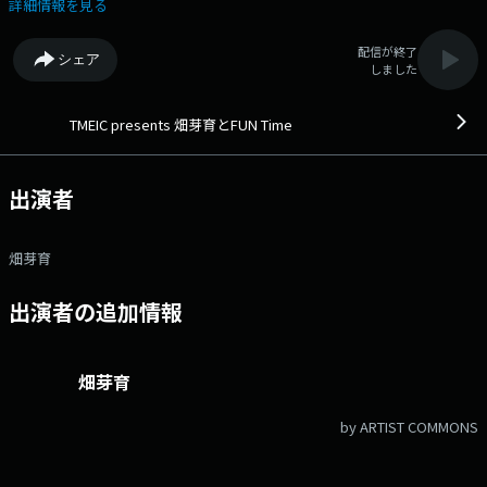
ス： hmfun@1242.com 番組ホームページはこちら twitterハッ
詳細情報を見る
シュタグは「#はためいとふぁん」twitterアカウントは「@hmfun1242」
配信が終了
シェア
しました
TMEIC presents 畑芽育とFUN Time
出演者
畑芽育
出演者の追加情報
畑芽育
by ARTIST COMMONS