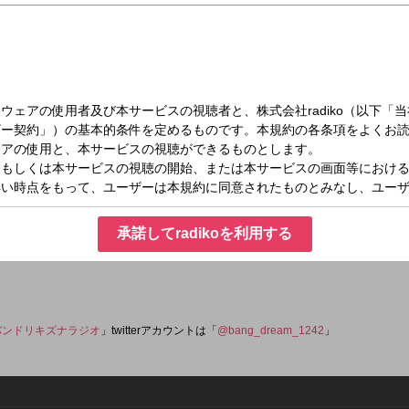
月）20:30～21:00
I！キズナラジオ！
だまだ話し足りないバンドリ！プロジェクトの魅力！そしてゲストやリスナーとのキ
'Party Gt.&Vo. 戸山 香澄役の愛美がパーソナリティを担当！番組ハッシュタグは 
承諾してradikoを利用する
んポストしてください♪ メールアドレス：
バンドリキズナラジオ
」twitterアカウントは「
@bang_dream_1242
」