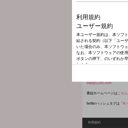
放送局
放送時間
2026年6月8日（
番組名
話しTARINA
今年10周年を迎えてもま
ジオプログラム！Poppin
の感想やコメントをどんど
bdp@1242.com
番組ホームページは
こちら
twitterハッシュタグは「
#
利用規約