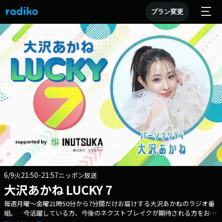
プラン変更
6/9
21:50-21:57
火
ニッポン放送
大沢あかね LUCKY 7
毎週月曜～金曜21時50分から7分間だけお届けする大沢あかねのラジオ番
組。 今活躍している方、今後のネクストブレイクが期待される方をお迎