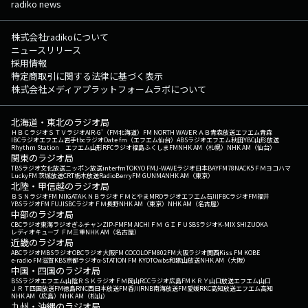
radiko news
株式会社radikoについて
ニュースリリース
採用情報
特定商取引に関する法律に基づく表示
株式会社メディアプラットフォームラボについて
北海道・東北のラジオ局
ＨＢＣラジオ
ＳＴＶラジオ
AIR-G'（FM北海道）
FM NORTH WAVE
ＲＡＢ青森放送
エフエム青森
IBCラジオ
エフエム岩手
tbcラジオ
Date fm（エフエム仙台）
ABSラジオ
エフエム秋田
YBC山形放送
Rhythm Station エフエム山形
RFCラジオ福島
ふくしまFM
NHK AM（札幌）
NHK AM（仙台）
関東のラジオ局
TBSラジオ
文化放送
ニッポン放送
interfm
TOKYO FM
J-WAVE
ラジオ日本
BAYFM78
NACK5
ＦＭヨコハマ
LuckyFM 茨城放送
CRT栃木放送
RadioBerry
FM GUNMA
NHK AM（東京）
北陸・甲信越のラジオ局
ＢＳＮラジオ
FM NIIGATA
ＫＮＢラジオ
ＦＭとやま
MROラジオ
エフエム石川
FBCラジオ
FM福井
YBSラジオ
FM FUJI
SBCラジオ
ＦＭ長野
NHK AM（東京）
NHK AM（名古屋）
中部のラジオ局
CBCラジオ
東海ラジオ
ぎふチャン
ZIP-FM
FM AICHI
ＦＭ ＧＩＦＵ
SBSラジオ
K-MIX SHIZUOKA
レディオキューブ ＦＭ三重
NHK AM（名古屋）
近畿のラジオ局
ABCラジオ
MBSラジオ
OBCラジオ大阪
FM COCOLO
FM802
FM大阪
ラジオ関西
Kiss FM KOBE
e-radio FM滋賀
KBS京都ラジオ
α-STATION FM KYOTO
wbs和歌山放送
NHK AM（大阪）
中国・四国のラジオ局
BSSラジオ
エフエム山陰
ＲＳＫラジオ
ＦＭ岡山
RCCラジオ
広島FM
ＫＲＹ山口放送
エフエム山口
ＪＲＴ四国放送
FM徳島
RNC西日本放送
FM香川
RNB南海放送
FM愛媛
RKC高知放送
エフエム高知
NHK AM（広島）
NHK AM（松山）
九州・沖縄のラジオ局