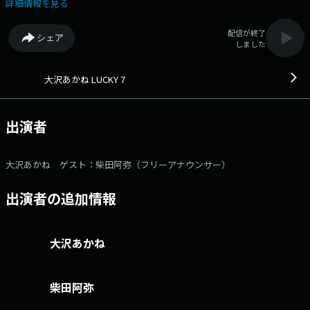
えするゲストトーク番組です。 放送終了後にはゲスト毎にまとめてポッ
詳細情報を見る
ドキャスト番組として配信します。 ゲストは、フリーアナウンサーの柴
田阿弥さんメールアドレス： lucky@1242.com 番組ホームページは
配信が終了
シェア
こちら twitterハッシュタグは「#大沢あかねLUCKY7」twitterアカウ
しました
ントは「@akanelucky7」
大沢あかね LUCKY 7
出演者
大沢あかね ゲスト：柴田阿弥（フリーアナウンサー）
出演者の追加情報
大沢あかね
柴田阿弥