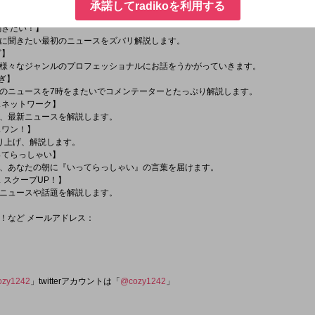
ンフォメーション】
承諾してradikoを利用する
えます。
聞きたい！】
に聞きたい最初のニュースをズバリ解説します。
ビ】
様々なジャンルのプロフェッショナルにお話をうかがっていきます。
たぎ】
のニュースを7時をまたいでコメンテーターとたっぷり解説します。
ースネットワーク】
、最新ニュースを解説します。
スワン！】
り上げ、解説します。
いってらっしゃい】
、あなたの朝に『いってらっしゃい』の言葉を届けます。
ス スクープUP！】
ニュースや話題を解説します。
！など メールアドレス：
ozy1242
」twitterアカウントは「
@cozy1242
」