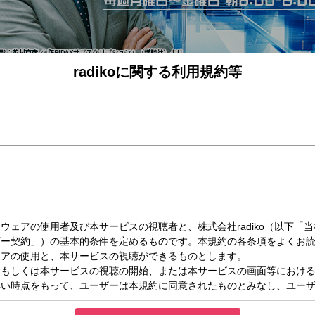
radikoに関する利用規約等
（水）07:42～08:00
zy up! Part3
時まで生放送！ニッポンと世界の今が分かる朝のニュース番組『飯田浩司のOK! Cozy
り、私たちの生活にどんな影響があるのか？多彩なコメンテーターやゲストと共に
司（ニッポン放送アナウンサー）
（ニッポン放送アナウンサー）
司（地政学、戦略学者）
学 農学部 地域環境科学科 准教授）
ニュース】
間から登場！朝一番のニュースをお伝えします。
フ UP！】
健康に関する疑問や予防法、症状、治療法などを聞きます。