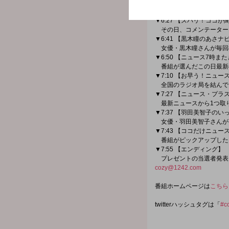
▼6:22 【マーケットイ
最新の株・為替情報を伝
▼6:27 【ズバリ！ココが
その日、コメンテーター
▼6:41 【黒木瞳のあさナ
女優・黒木瞳さんが毎回
▼6:50 【ニュース7時ま
番組が選んだこの日最新
▼7:10 【お早う！ニュ
全国のラジオ局を結んで
▼7:27 【ニュース・プラ
最新ニュースから1つ取
▼7:37 【羽田美智子の
女優・羽田美智子さんが
▼7:43 【ココだけニュー
番組がピックアップした
▼7:55 【エンディング】
プレゼントの当選者発表
cozy@1242.com
番組ホームページは
こちら
twitterハッシュタグは「
#c