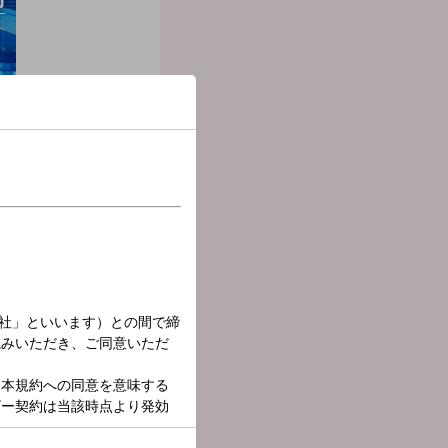
 up!』。
、考えていきます。