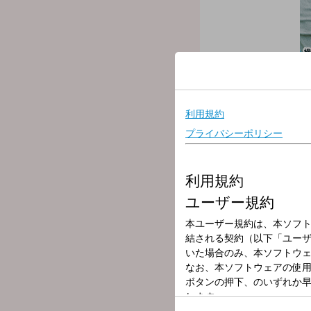
放送局
放送時間
2026年6月10日
番組名
飯田浩司のOK! Co
月曜日～金曜日の6時から8
ニュースにどんな背景があ
---
○パーソナリティ：飯田浩
○アシスタント：新行市佳
○コメンテーター：奥山真
○ゲスト：山内貴義（岩手大
▼6:00 【オープニング・
コメンテーターもこの時
▼6:12 【モーニング ライ
医師が週替わりで登場。