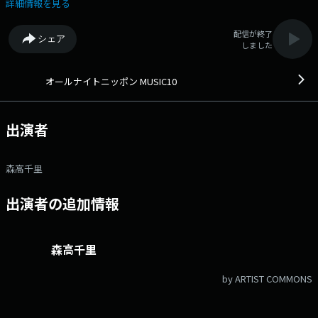
す。 今日もあなたからのリクエストやメッセージをお待ちしておりま
詳細情報を見る
す。 メールアドレス 10@1242.comまでお送りください。 （月）森
山良子 （火）鈴木杏樹 （水）名取裕子（第1・3）、森高千里（第
配信が終了
シェア
2）、岸谷香（第4） （木）渡辺満里奈メールアドレス：
しました
10@1242.com 番組ホームページはこちら twitterハッシュタグは
「#ミュージック10」twitterアカウントは「@ANN_MUSIC10」
オールナイトニッポン MUSIC10
出演者
森高千里
出演者の追加情報
森高千里
by ARTIST COMMONS