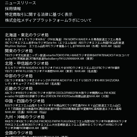
ニュースリリース
採用情報
特定商取引に関する法律に基づく表示
株式会社メディアプラットフォームラボについて
北海道・東北のラジオ局
ＨＢＣラジオ
ＳＴＶラジオ
AIR-G'（FM北海道）
FM NORTH WAVE
ＲＡＢ青森放送
エフエム青森
IBCラジオ
エフエム岩手
tbcラジオ
Date fm（エフエム仙台）
ABSラジオ
エフエム秋田
YBC山形放送
Rhythm Station エフエム山形
RFCラジオ福島
ふくしまFM
NHK AM（札幌）
NHK AM（仙台）
関東のラジオ局
TBSラジオ
文化放送
ニッポン放送
interfm
TOKYO FM
J-WAVE
ラジオ日本
BAYFM78
NACK5
ＦＭヨコハマ
LuckyFM 茨城放送
CRT栃木放送
RadioBerry
FM GUNMA
NHK AM（東京）
北陸・甲信越のラジオ局
ＢＳＮラジオ
FM NIIGATA
ＫＮＢラジオ
ＦＭとやま
MROラジオ
エフエム石川
FBCラジオ
FM福井
YBSラジオ
FM FUJI
SBCラジオ
ＦＭ長野
NHK AM（東京）
NHK AM（名古屋）
中部のラジオ局
CBCラジオ
東海ラジオ
ぎふチャン
ZIP-FM
FM AICHI
ＦＭ ＧＩＦＵ
SBSラジオ
K-MIX SHIZUOKA
レディオキューブ ＦＭ三重
NHK AM（名古屋）
近畿のラジオ局
ABCラジオ
MBSラジオ
OBCラジオ大阪
FM COCOLO
FM802
FM大阪
ラジオ関西
Kiss FM KOBE
e-radio FM滋賀
KBS京都ラジオ
α-STATION FM KYOTO
wbs和歌山放送
NHK AM（大阪）
中国・四国のラジオ局
BSSラジオ
エフエム山陰
ＲＳＫラジオ
ＦＭ岡山
RCCラジオ
広島FM
ＫＲＹ山口放送
エフエム山口
ＪＲＴ四国放送
FM徳島
RNC西日本放送
FM香川
RNB南海放送
FM愛媛
RKC高知放送
エフエム高知
NHK AM（広島）
NHK AM（松山）
九州・沖縄のラジオ局
RKBラジオ
KBCラジオ
LOVE FM
CROSS FM
FM FUKUOKA
エフエム佐賀
NBCラジオ
FM長崎
RKKラジオ
FMKエフエム熊本
OBSラジオ
エフエム大分
宮崎放送
エフエム宮崎
ＭＢＣラジオ
μＦＭ
RBCiラジオ
ラジオ沖縄
FM沖縄
NHK AM（福岡）
全国のラジオ局