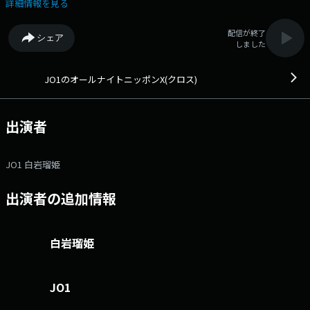
ーソナリティは白岩瑠姫！ 一人で放送するときもあれば、JO1メンバー
詳細情報を見る
が出演するときもあり、ゲストが来るときもある、そんな番組です！ 是
非お聴きください！メールアドレス： jo1@allnightnippon.com 番組
配信が終了
シェア
ホームページはこちら twitterハッシュタグは「#JO1ANNX」twitterア
しました
カウントは「@JO1_ANNX」
JO1のオールナイトニッポンX(クロス)
出演者
JO1 白岩瑠姫
出演者の追加情報
白岩瑠姫
JO1