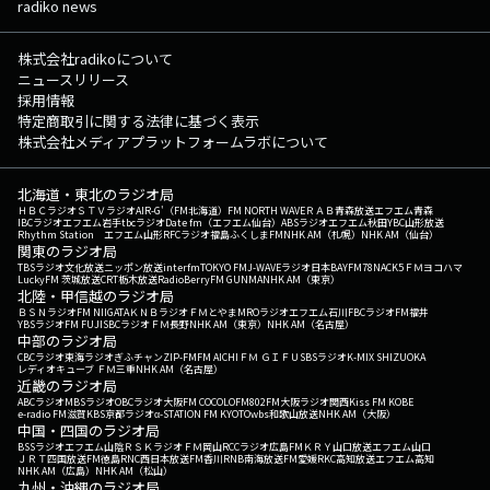
radiko news
株式会社radikoについて
ニュースリリース
採用情報
特定商取引に関する法律に基づく表示
株式会社メディアプラットフォームラボについて
北海道・東北のラジオ局
ＨＢＣラジオ
ＳＴＶラジオ
AIR-G'（FM北海道）
FM NORTH WAVE
ＲＡＢ青森放送
エフエム青森
IBCラジオ
エフエム岩手
tbcラジオ
Date fm（エフエム仙台）
ABSラジオ
エフエム秋田
YBC山形放送
Rhythm Station エフエム山形
RFCラジオ福島
ふくしまFM
NHK AM（札幌）
NHK AM（仙台）
関東のラジオ局
TBSラジオ
文化放送
ニッポン放送
interfm
TOKYO FM
J-WAVE
ラジオ日本
BAYFM78
NACK5
ＦＭヨコハマ
LuckyFM 茨城放送
CRT栃木放送
RadioBerry
FM GUNMA
NHK AM（東京）
北陸・甲信越のラジオ局
ＢＳＮラジオ
FM NIIGATA
ＫＮＢラジオ
ＦＭとやま
MROラジオ
エフエム石川
FBCラジオ
FM福井
YBSラジオ
FM FUJI
SBCラジオ
ＦＭ長野
NHK AM（東京）
NHK AM（名古屋）
中部のラジオ局
CBCラジオ
東海ラジオ
ぎふチャン
ZIP-FM
FM AICHI
ＦＭ ＧＩＦＵ
SBSラジオ
K-MIX SHIZUOKA
レディオキューブ ＦＭ三重
NHK AM（名古屋）
近畿のラジオ局
ABCラジオ
MBSラジオ
OBCラジオ大阪
FM COCOLO
FM802
FM大阪
ラジオ関西
Kiss FM KOBE
e-radio FM滋賀
KBS京都ラジオ
α-STATION FM KYOTO
wbs和歌山放送
NHK AM（大阪）
中国・四国のラジオ局
BSSラジオ
エフエム山陰
ＲＳＫラジオ
ＦＭ岡山
RCCラジオ
広島FM
ＫＲＹ山口放送
エフエム山口
ＪＲＴ四国放送
FM徳島
RNC西日本放送
FM香川
RNB南海放送
FM愛媛
RKC高知放送
エフエム高知
NHK AM（広島）
NHK AM（松山）
九州・沖縄のラジオ局