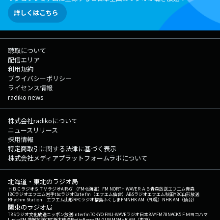
詳しくはこちら
聴取について
配信エリア
利用規約
プライバシーポリシー
ライセンス情報
radiko news
株式会社radikoについて
ニュースリリース
採用情報
特定商取引に関する法律に基づく表示
株式会社メディアプラットフォームラボについて
北海道・東北のラジオ局
ＨＢＣラジオ
ＳＴＶラジオ
AIR-G'（FM北海道）
FM NORTH WAVE
ＲＡＢ青森放送
エフエム青森
IBCラジオ
エフエム岩手
tbcラジオ
Date fm（エフエム仙台）
ABSラジオ
エフエム秋田
YBC山形放送
Rhythm Station エフエム山形
RFCラジオ福島
ふくしまFM
NHK AM（札幌）
NHK AM（仙台）
関東のラジオ局
TBSラジオ
文化放送
ニッポン放送
interfm
TOKYO FM
J-WAVE
ラジオ日本
BAYFM78
NACK5
ＦＭヨコハマ
LuckyFM 茨城放送
CRT栃木放送
RadioBerry
FM GUNMA
NHK AM（東京）