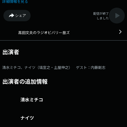
スタント ナイツ（塙宣之・土屋伸之） ▼11:30 日替わりパーソナリテ
詳細情報を見る
ィによるTVでは聴けぬフリートーク満載の「オープニング」 ▼11:45 街
ネタからリスナープレゼントまで「ちょっといい話」 ▼12:00 週替わり
配信が終了
シェア
のエピソードとリクエストでお届け「音楽道場破り」 ▼12:45 謎かけコ
しました
ーナー～つちっちの「整えてきました」 ●プレゼント すべてのメー
ル＆はがき＆FAXの中から毎日3名様に「ビバリー名刺シール」 「音楽道
場破り」の採用者にはニュータッチから「ラーメンの詰め合わせ」 謎か
高田文夫のラジオビバリー昼ズ
けで「つちっち」に勝てば「Amazonギフトカード1000円分」メールアド
レス： hills@1242.com 番組ホームページはこちら twitterハッ
シュタグは「#ビバリー昼ズ」twitterアカウントは「@hills1242」
出演者
清水ミチコ、ナイツ（塙宣之・土屋伸之） ゲスト：内藤剛志
出演者の追加情報
清水ミチコ
ナイツ