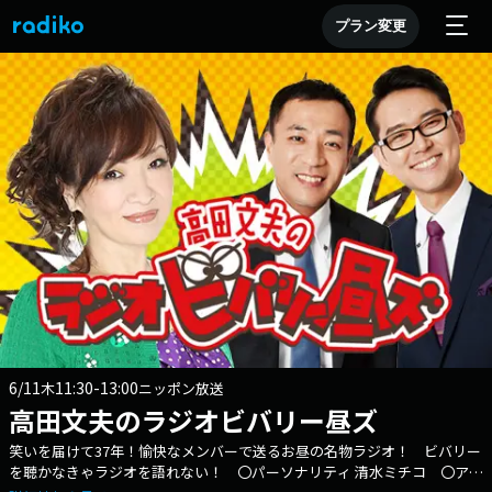
プラン変更
6/11
11:30-13:00
木
ニッポン放送
高田文夫のラジオビバリー昼ズ
笑いを届けて37年！愉快なメンバーで送るお昼の名物ラジオ！ ビバリー
を聴かなきゃラジオを語れない！ 〇パーソナリティ 清水ミチコ 〇アシ