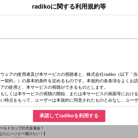
radikoに関する利用規約等
月）08:00～10:16
とハッピー！
解説！
ンタメ、カルチャーまで、あなたの暮らしにハッピー届けます。
】
番組独自の目線でお届け！
スライン】
承諾してradikoを利用する
の根拠とは?! 数量政策学者の髙橋洋一さんが解説します。
ピー】
ールドカップの大反省会！
のあなたにハッピー届けたい！】