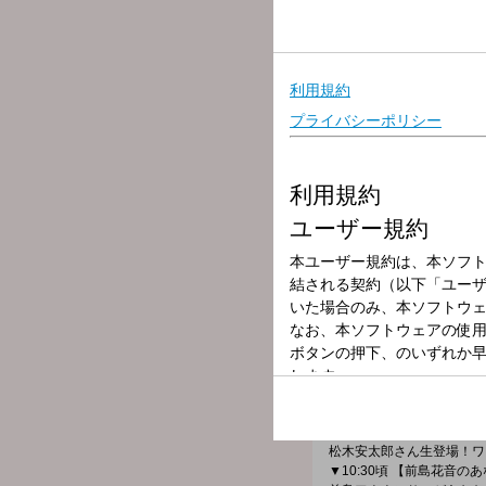
放送局
放送時間
2026年7月6日（
番組名
垣花正 あなた
毎朝、最新ニュースを独自
家計にプラスな情報からエ
▼8時台 【きょうの聞き耳
その日の朝の旬な話題を、
▼8:30 【サクッとニュー
朝の話題をサクッとご紹介
▼9:00 【9時の聞きドコ】
戦略17分野投資額370兆
▼9:40頃 【ゲストとハッ
松木安太郎さん生登場！ワ
▼10:30頃 【前島花音