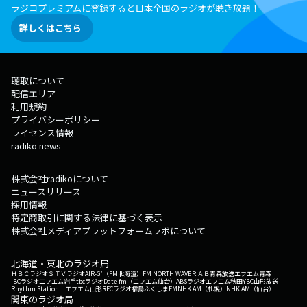
ラジコプレミアムに登録すると日本全国のラジオが聴き放題！
詳しくはこちら
聴取について
配信エリア
利用規約
プライバシーポリシー
ライセンス情報
radiko news
株式会社radikoについて
ニュースリリース
採用情報
特定商取引に関する法律に基づく表示
株式会社メディアプラットフォームラボについて
北海道・東北のラジオ局
ＨＢＣラジオ
ＳＴＶラジオ
AIR-G'（FM北海道）
FM NORTH WAVE
ＲＡＢ青森放送
エフエム青森
IBCラジオ
エフエム岩手
tbcラジオ
Date fm（エフエム仙台）
ABSラジオ
エフエム秋田
YBC山形放送
Rhythm Station エフエム山形
RFCラジオ福島
ふくしまFM
NHK AM（札幌）
NHK AM（仙台）
関東のラジオ局