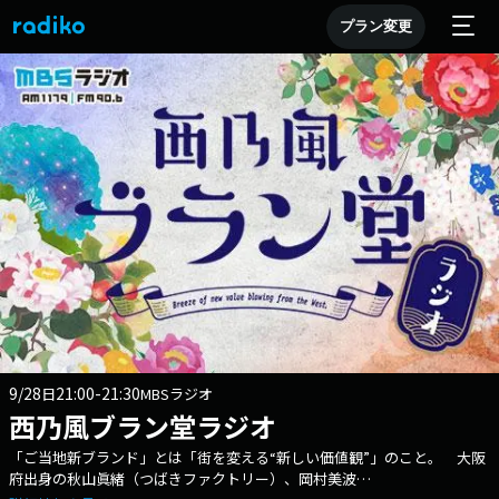
プラン変更
9/28
21:00-21:30
日
MBSラジオ
西乃風ブラン堂ラジオ
「ご当地新ブランド」とは「街を変える“新しい価値観”」のこと。 大阪
府出身の秋山眞緒（つばきファクトリー）、岡村美波