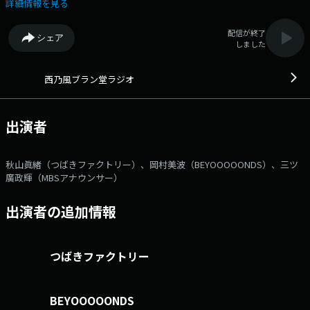
（BEYOOOOONDS）がMBSアナウンサー三ツ廣政輝とともに西日本の
詳細情報を見る
様々な地域が生み出した「ご当地新ブランド」を掘り下げます！ また、
TV版「西乃風ブラン堂」（毎週月曜 深夜０：５９～１：２９）と連動、
配信が終了
シェア
TVとラジオで西日本の地域創生の取り組みを掘り下げます。 メール
しました
アドレス：kaze@mbs1179.com 番組ホームページはこちらをクリッ
ク
西乃風ブラン堂ラジオ
出演者
秋山眞緒（つばきファクトリー）、岡村美波（BEYOOOOONDS）、三ツ
廣政輝（MBSアナウンサー）
出演者の追加情報
つばきファクトリー
BEYOOOOONDS