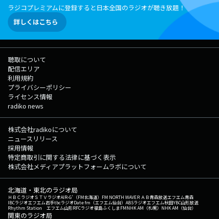
ラジコプレミアムに登録すると日本全国のラジオが聴き放題！
詳しくはこちら
聴取について
配信エリア
利用規約
プライバシーポリシー
ライセンス情報
radiko news
株式会社radikoについて
ニュースリリース
採用情報
特定商取引に関する法律に基づく表示
株式会社メディアプラットフォームラボについて
北海道・東北のラジオ局
ＨＢＣラジオ
ＳＴＶラジオ
AIR-G'（FM北海道）
FM NORTH WAVE
ＲＡＢ青森放送
エフエム青森
IBCラジオ
エフエム岩手
tbcラジオ
Date fm（エフエム仙台）
ABSラジオ
エフエム秋田
YBC山形放送
Rhythm Station エフエム山形
RFCラジオ福島
ふくしまFM
NHK AM（札幌）
NHK AM（仙台）
関東のラジオ局