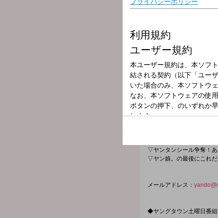
放送局
放送時間
2025年11月29
番組名
ＭＢＳヤングタ
★★主なコーナー★★
▽前略のコーナー
▽ヤン娘。ホメてま川柳・
▽ヤンタンシール争奪！あ
▽ヤン娘。の最後にこれだ
メールアドレス：
yando@
◆ヤングタウン土曜日番組