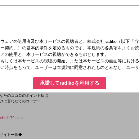
日（土）22:00～23:30
ウン 土曜日
承諾してradikoを利用する
ホメ短歌のコーナー
なたのココロのポイント採点！
けは言わせてのコーナー
mbs1179.com
サイト一覧◆