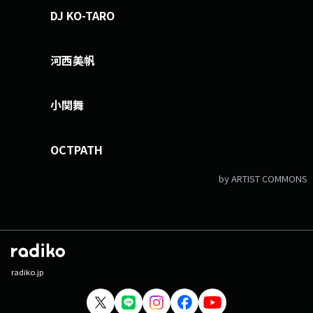
DJ KO-TARO
河西美帆
小関舞
OCTPATH
by ARTIST COMMONS
radiko.jp