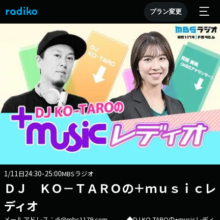
プラン変更
1/11
24:30-25:00
日
MBSラジオ
ＤＪ ＫＯ－ＴＡＲＯの＋ｍｕｓｉｃレ
ディオ
メールアドレス：dj@mbs1179.com ◆DJ KO-TAROの+musicレディ