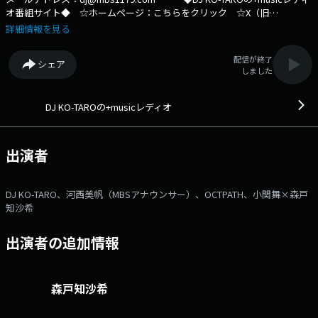
オ番組サイト◆ ☆ホームページ：こちらをクリック ☆X（旧
Twitter）：@DJmusic1179
詳細情報を見る
配信が終了
シェア
しました
DJ KO-TAROの+musicレディオ
出演者
DJ KO-TARO、河西美帆（MBSアナウンサー）、OCTPATH、小関舞×森戸
知沙希
出演者の追加情報
森戸知沙希