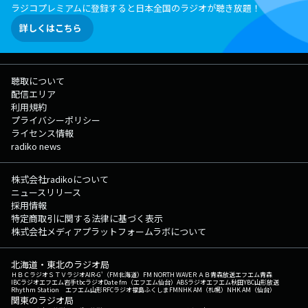
ラジコプレミアムに登録すると日本全国のラジオが聴き放題！
詳しくはこちら
聴取について
配信エリア
利用規約
プライバシーポリシー
ライセンス情報
radiko news
株式会社radikoについて
ニュースリリース
採用情報
特定商取引に関する法律に基づく表示
株式会社メディアプラットフォームラボについて
北海道・東北のラジオ局
ＨＢＣラジオ
ＳＴＶラジオ
AIR-G'（FM北海道）
FM NORTH WAVE
ＲＡＢ青森放送
エフエム青森
IBCラジオ
エフエム岩手
tbcラジオ
Date fm（エフエム仙台）
ABSラジオ
エフエム秋田
YBC山形放送
Rhythm Station エフエム山形
RFCラジオ福島
ふくしまFM
NHK AM（札幌）
NHK AM（仙台）
関東のラジオ局