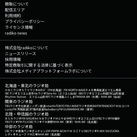
聴取について
配信エリア
利用規約
プライバシーポリシー
ライセンス情報
radiko news
株式会社radikoについて
ニュースリリース
採用情報
特定商取引に関する法律に基づく表示
株式会社メディアプラットフォームラボについて
北海道・東北のラジオ局
ＨＢＣラジオ
ＳＴＶラジオ
AIR-G'（FM北海道）
FM NORTH WAVE
ＲＡＢ青森放送
エフエム青森
IBCラジオ
エフエム岩手
tbcラジオ
Date fm（エフエム仙台）
ABSラジオ
エフエム秋田
YBC山形放送
Rhythm Station エフエム山形
RFCラジオ福島
ふくしまFM
NHK AM（札幌）
NHK AM（仙台）
関東のラジオ局
TBSラジオ
文化放送
ニッポン放送
interfm
TOKYO FM
J-WAVE
ラジオ日本
BAYFM78
NACK5
ＦＭヨコハマ
LuckyFM 茨城放送
CRT栃木放送
RadioBerry
FM GUNMA
NHK AM（東京）
北陸・甲信越のラジオ局
ＢＳＮラジオ
FM NIIGATA
ＫＮＢラジオ
ＦＭとやま
MROラジオ
エフエム石川
FBCラジオ
FM福井
YBSラジオ
FM FUJI
SBCラジオ
ＦＭ長野
NHK AM（東京）
NHK AM（名古屋）
中部のラジオ局
CBCラジオ
東海ラジオ
ぎふチャン
ZIP-FM
FM AICHI
ＦＭ ＧＩＦＵ
SBSラジオ
K-MIX SHIZUOKA
レディオキューブ ＦＭ三重
NHK AM（名古屋）