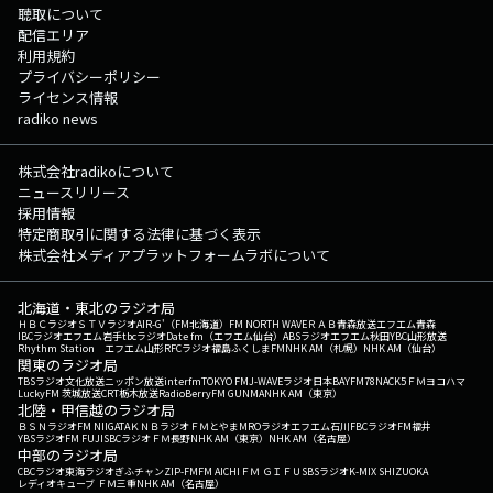
聴取について
配信エリア
利用規約
プライバシーポリシー
ライセンス情報
radiko news
株式会社radikoについて
ニュースリリース
採用情報
特定商取引に関する法律に基づく表示
株式会社メディアプラットフォームラボについて
北海道・東北のラジオ局
ＨＢＣラジオ
ＳＴＶラジオ
AIR-G'（FM北海道）
FM NORTH WAVE
ＲＡＢ青森放送
エフエム青森
IBCラジオ
エフエム岩手
tbcラジオ
Date fm（エフエム仙台）
ABSラジオ
エフエム秋田
YBC山形放送
Rhythm Station エフエム山形
RFCラジオ福島
ふくしまFM
NHK AM（札幌）
NHK AM（仙台）
関東のラジオ局
TBSラジオ
文化放送
ニッポン放送
interfm
TOKYO FM
J-WAVE
ラジオ日本
BAYFM78
NACK5
ＦＭヨコハマ
LuckyFM 茨城放送
CRT栃木放送
RadioBerry
FM GUNMA
NHK AM（東京）
北陸・甲信越のラジオ局
ＢＳＮラジオ
FM NIIGATA
ＫＮＢラジオ
ＦＭとやま
MROラジオ
エフエム石川
FBCラジオ
FM福井
YBSラジオ
FM FUJI
SBCラジオ
ＦＭ長野
NHK AM（東京）
NHK AM（名古屋）
中部のラジオ局
CBCラジオ
東海ラジオ
ぎふチャン
ZIP-FM
FM AICHI
ＦＭ ＧＩＦＵ
SBSラジオ
K-MIX SHIZUOKA
レディオキューブ ＦＭ三重
NHK AM（名古屋）