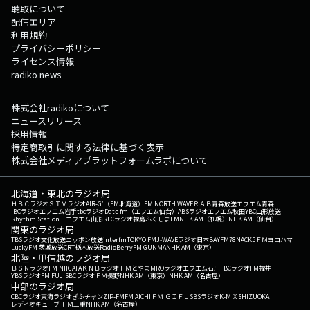
聴取について
配信エリア
利用規約
プライバシーポリシー
ライセンス情報
radiko news
株式会社radikoについて
ニュースリリース
採用情報
特定商取引に関する法律に基づく表示
株式会社メディアプラットフォームラボについて
北海道・東北のラジオ局
ＨＢＣラジオ
ＳＴＶラジオ
AIR-G'（FM北海道）
FM NORTH WAVE
ＲＡＢ青森放送
エフエム青森
IBCラジオ
エフエム岩手
tbcラジオ
Date fm（エフエム仙台）
ABSラジオ
エフエム秋田
YBC山形放送
Rhythm Station エフエム山形
RFCラジオ福島
ふくしまFM
NHK AM（札幌）
NHK AM（仙台）
関東のラジオ局
TBSラジオ
文化放送
ニッポン放送
interfm
TOKYO FM
J-WAVE
ラジオ日本
BAYFM78
NACK5
ＦＭヨコハマ
LuckyFM 茨城放送
CRT栃木放送
RadioBerry
FM GUNMA
NHK AM（東京）
北陸・甲信越のラジオ局
ＢＳＮラジオ
FM NIIGATA
ＫＮＢラジオ
ＦＭとやま
MROラジオ
エフエム石川
FBCラジオ
FM福井
YBSラジオ
FM FUJI
SBCラジオ
ＦＭ長野
NHK AM（東京）
NHK AM（名古屋）
中部のラジオ局
CBCラジオ
東海ラジオ
ぎふチャン
ZIP-FM
FM AICHI
ＦＭ ＧＩＦＵ
SBSラジオ
K-MIX SHIZUOKA
レディオキューブ ＦＭ三重
NHK AM（名古屋）