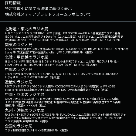
採用情報
特定商取引に関する法律に基づく表示
株式会社メディアプラットフォームラボについて
北海道・東北のラジオ局
ＨＢＣラジオ
ＳＴＶラジオ
AIR-G'（FM北海道）
FM NORTH WAVE
ＲＡＢ青森放送
エフエム青森
IBCラジオ
エフエム岩手
tbcラジオ
Date fm（エフエム仙台）
ABSラジオ
エフエム秋田
YBC山形放送
Rhythm Station エフエム山形
RFCラジオ福島
ふくしまFM
NHK AM（札幌）
NHK AM（仙台）
関東のラジオ局
TBSラジオ
文化放送
ニッポン放送
interfm
TOKYO FM
J-WAVE
ラジオ日本
BAYFM78
NACK5
ＦＭヨコハマ
LuckyFM 茨城放送
CRT栃木放送
RadioBerry
FM GUNMA
NHK AM（東京）
北陸・甲信越のラジオ局
ＢＳＮラジオ
FM NIIGATA
ＫＮＢラジオ
ＦＭとやま
MROラジオ
エフエム石川
FBCラジオ
FM福井
YBSラジオ
FM FUJI
SBCラジオ
ＦＭ長野
NHK AM（東京）
NHK AM（名古屋）
中部のラジオ局
CBCラジオ
東海ラジオ
ぎふチャン
ZIP-FM
FM AICHI
ＦＭ ＧＩＦＵ
SBSラジオ
K-MIX SHIZUOKA
レディオキューブ ＦＭ三重
NHK AM（名古屋）
近畿のラジオ局
ABCラジオ
MBSラジオ
OBCラジオ大阪
FM COCOLO
FM802
FM大阪
ラジオ関西
Kiss FM KOBE
e-radio FM滋賀
KBS京都ラジオ
α-STATION FM KYOTO
wbs和歌山放送
NHK AM（大阪）
中国・四国のラジオ局
BSSラジオ
エフエム山陰
ＲＳＫラジオ
ＦＭ岡山
RCCラジオ
広島FM
ＫＲＹ山口放送
エフエム山口
ＪＲＴ四国放送
FM徳島
RNC西日本放送
FM香川
RNB南海放送
FM愛媛
RKC高知放送
エフエム高知
NHK AM（広島）
NHK AM（松山）
九州・沖縄のラジオ局
RKBラジオ
KBCラジオ
LOVE FM
CROSS FM
FM FUKUOKA
エフエム佐賀
NBCラジオ
FM長崎
RKKラジオ
FMKエフエム熊本
OBSラジオ
エフエム大分
宮崎放送
エフエム宮崎
ＭＢＣラジオ
μＦＭ
RBCiラジオ
ラジオ沖縄
FM沖縄
NHK AM（福岡）
全国のラジオ局
ラジオNIKKEI第1
ラジオNIKKEI第2
NHK FM（東京）