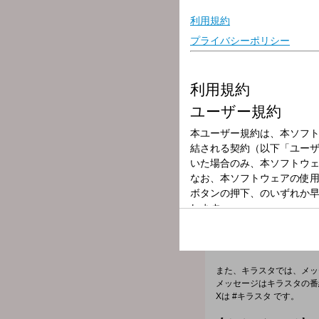
放送局
放送時間
2025年8月11日
番組名
キラスタ
月曜から木曜、夕方6時か
今日は、酒井直斗さんと斉
月曜限定コーナー「聞いて
詳しくは「聞いてよ酒井く
そして7時台は、音楽ユニッ
また、キラスタでは、メッ
メッセージはキラスタの番
Xは #キラスタ です。