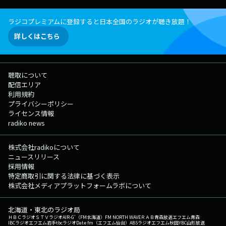
ラジコプレミアムに登録すると日本全国のラジオが聴き放題！
詳しくはこちら
聴取について
配信エリア
利用規約
プライバシーポリシー
ライセンス情報
radiko news
株式会社radikoについて
ニュースリリース
採用情報
特定商取引に関する法律に基づく表示
株式会社メディアプラットフォームラボについて
北海道・東北のラジオ局
ＨＢＣラジオ
ＳＴＶラジオ
AIR-G'（FM北海道）
FM NORTH WAVE
ＲＡＢ青森放送
エフエム青森
IBCラジオ
エフエム岩手
tbcラジオ
Date fm（エフエム仙台）
ABSラジオ
エフエム秋田
YBC山形放送