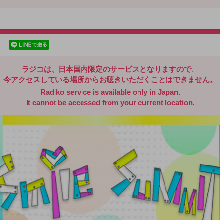
radiko.jp
facebookでシェア
lineでシェア
ラジコは、日本国内限定のサービスとなりますので、
今アクセスしている場所からお聴きいただくことはできません。
Radiko service is available only in Japan.
It cannot be accessed from your current location.