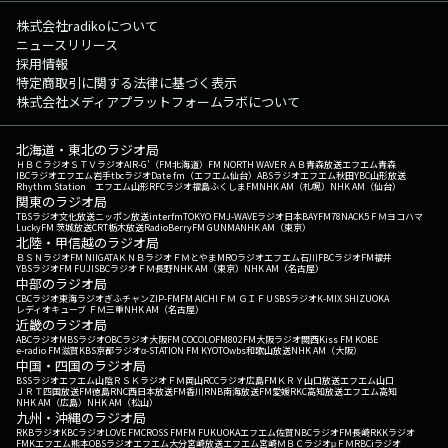
株式会社radikoについて
ニュースリリース
採用情報
特定商取引に関する法律に基づく表示
株式会社メディアプラットフォームラボについて
北海道・東北のラジオ局
ＨＢＣラジオ
ＳＴＶラジオ
AIR-G'（FM北海道）
FM NORTH WAVE
ＲＡＢ青森放送
エフエム青森
IBCラジオ
エフエム岩手
tbcラジオ
Date fm（エフエム仙台）
ABSラジオ
エフエム秋田
YBC山形放送
Rhythm Station エフエム山形
RFCラジオ福島
ふくしまFM
NHK AM（札幌）
NHK AM（仙台）
関東のラジオ局
TBSラジオ
文化放送
ニッポン放送
interfm
TOKYO FM
J-WAVE
ラジオ日本
BAYFM78
NACK5
ＦＭヨコハマ
LuckyFM 茨城放送
CRT栃木放送
RadioBerry
FM GUNMA
NHK AM（東京）
北陸・甲信越のラジオ局
ＢＳＮラジオ
FM NIIGATA
ＫＮＢラジオ
ＦＭとやま
MROラジオ
エフエム石川
FBCラジオ
FM福井
YBSラジオ
FM FUJI
SBCラジオ
ＦＭ長野
NHK AM（東京）
NHK AM（名古屋）
中部のラジオ局
CBCラジオ
東海ラジオ
ぎふチャン
ZIP-FM
FM AICHI
ＦＭ ＧＩＦＵ
SBSラジオ
K-MIX SHIZUOKA
レディオキューブ ＦＭ三重
NHK AM（名古屋）
近畿のラジオ局
ABCラジオ
MBSラジオ
OBCラジオ大阪
FM COCOLO
FM802
FM大阪
ラジオ関西
Kiss FM KOBE
e-radio FM滋賀
KBS京都ラジオ
α-STATION FM KYOTO
wbs和歌山放送
NHK AM（大阪）
中国・四国のラジオ局
BSSラジオ
エフエム山陰
ＲＳＫラジオ
ＦＭ岡山
RCCラジオ
広島FM
ＫＲＹ山口放送
エフエム山口
ＪＲＴ四国放送
FM徳島
RNC西日本放送
FM香川
RNB南海放送
FM愛媛
RKC高知放送
エフエム高知
NHK AM（広島）
NHK AM（松山）
九州・沖縄のラジオ局
RKBラジオ
KBCラジオ
LOVE FM
CROSS FM
FM FUKUOKA
エフエム佐賀
NBCラジオ
FM長崎
RKKラジオ
FMKエフエム熊本
OBSラジオ
エフエム大分
宮崎放送
エフエム宮崎
ＭＢＣラジオ
μＦＭ
RBCiラジオ