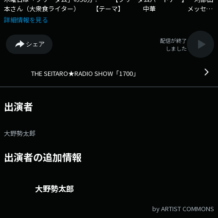
本さん（大衆食ライター） 【テーマ】 中華 メッセー
ジテーマは【 ガチンコ17中華バトル～回鍋肉vs青椒肉絲～ 】で大募
詳細情報を見る
集！ 中華料理の隠れた王様でもある回鍋肉と青椒肉絲！ 17ラジアンの
皆さんは、どちらが好きですか？ 「この店の回鍋肉が美味い！」 「い
配信が終了
シェア
つか、あの店の青椒肉絲を食べてみたい！」 そんな名店情報も併せて大
しました
歓迎です！ #nack5 #17ラジアン 【メッセージフォー
ム】 メッセージはこちら 誕生日・記念日のメッセージ 1700☆
今夜の晩ご飯 17川柳 今日気になったニュースはこれだ！ 17ラ
THE SEITARO★RADIO SHOW「1700」
ジアンの知恵袋 ラジペディア あなたが選ぶ！17リクエスト
出演者
大野勢太郎
出演者の追加情報
大野勢太郎
by ARTIST COMMONS