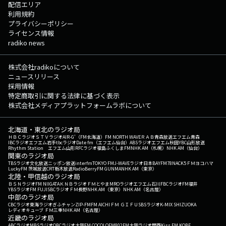
配信エリア
利用規約
プライバシーポリシー
ライセンス情報
radiko news
株式会社radikoについて
ニュースリリース
採用情報
特定商取引に関する法律に基づく表示
株式会社メディアプラットフォームラボについて
北海道・東北のラジオ局
ＨＢＣラジオ
ＳＴＶラジオ
AIR-G'（FM北海道）
FM NORTH WAVE
ＲＡＢ青森放送
エフエム青森
IBCラジオ
エフエム岩手
tbcラジオ
Date fm（エフエム仙台）
ABSラジオ
エフエム秋田
YBC山形放送
Rhythm Station エフエム山形
RFCラジオ福島
ふくしまFM
NHK AM（札幌）
NHK AM（仙台）
関東のラジオ局
TBSラジオ
文化放送
ニッポン放送
interfm
TOKYO FM
J-WAVE
ラジオ日本
BAYFM78
NACK5
ＦＭヨコハマ
LuckyFM 茨城放送
CRT栃木放送
RadioBerry
FM GUNMA
NHK AM（東京）
北陸・甲信越のラジオ局
ＢＳＮラジオ
FM NIIGATA
ＫＮＢラジオ
ＦＭとやま
MROラジオ
エフエム石川
FBCラジオ
FM福井
YBSラジオ
FM FUJI
SBCラジオ
ＦＭ長野
NHK AM（東京）
NHK AM（名古屋）
中部のラジオ局
CBCラジオ
東海ラジオ
ぎふチャン
ZIP-FM
FM AICHI
ＦＭ ＧＩＦＵ
SBSラジオ
K-MIX SHIZUOKA
レディオキューブ ＦＭ三重
NHK AM（名古屋）
近畿のラジオ局
ABCラジオ
MBSラジオ
OBCラジオ大阪
FM COCOLO
FM802
FM大阪
ラジオ関西
Kiss FM KOBE