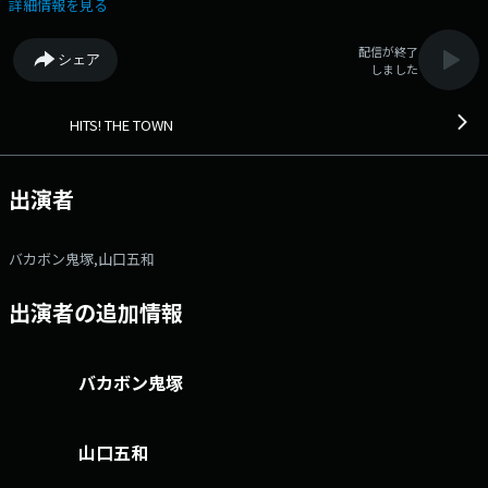
稿コーナー「日常野郎 鬼ガイバー」 バカボンのコラム＆セレクトミュ
詳細情報を見る
ージック「バカ通！」 あまがみ様が降臨「甘噛み神社」 リクエストチ
ャートトップ５ 大宮駅西口 アルシェビル５階の 「NACK5スタジオ
配信が終了
シェア
アルシェ」から公開生放送！ 【メッセージフォーム】 ふつお
しました
た あまがみ神社 日常野郎 鬼ガイバー！ ドナルド リクエス
ト
HITS! THE TOWN
出演者
バカボン鬼塚,山口五和
出演者の追加情報
バカボン鬼塚
山口五和