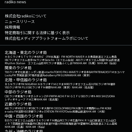
radiko news
株式会社radikoについて
ニュースリリース
採用情報
特定商取引に関する法律に基づく表示
株式会社メディアプラットフォームラボについて
北海道・東北のラジオ局
ＨＢＣラジオ
ＳＴＶラジオ
AIR-G'（FM北海道）
FM NORTH WAVE
ＲＡＢ青森放送
エフエム青森
IBCラジオ
エフエム岩手
tbcラジオ
Date fm（エフエム仙台）
ABSラジオ
エフエム秋田
YBC山形放送
Rhythm Station エフエム山形
RFCラジオ福島
ふくしまFM
NHK AM（札幌）
NHK AM（仙台）
関東のラジオ局
TBSラジオ
文化放送
ニッポン放送
interfm
TOKYO FM
J-WAVE
ラジオ日本
BAYFM78
NACK5
ＦＭヨコハマ
LuckyFM 茨城放送
CRT栃木放送
RadioBerry
FM GUNMA
NHK AM（東京）
北陸・甲信越のラジオ局
ＢＳＮラジオ
FM NIIGATA
ＫＮＢラジオ
ＦＭとやま
MROラジオ
エフエム石川
FBCラジオ
FM福井
YBSラジオ
FM FUJI
SBCラジオ
ＦＭ長野
NHK AM（東京）
NHK AM（名古屋）
中部のラジオ局
CBCラジオ
東海ラジオ
ぎふチャン
ZIP-FM
FM AICHI
ＦＭ ＧＩＦＵ
SBSラジオ
K-MIX SHIZUOKA
レディオキューブ ＦＭ三重
NHK AM（名古屋）
近畿のラジオ局
ABCラジオ
MBSラジオ
OBCラジオ大阪
FM COCOLO
FM802
FM大阪
ラジオ関西
Kiss FM KOBE
e-radio FM滋賀
KBS京都ラジオ
α-STATION FM KYOTO
wbs和歌山放送
NHK AM（大阪）
中国・四国のラジオ局
BSSラジオ
エフエム山陰
ＲＳＫラジオ
ＦＭ岡山
RCCラジオ
広島FM
ＫＲＹ山口放送
エフエム山口
ＪＲＴ四国放送
FM徳島
RNC西日本放送
FM香川
RNB南海放送
FM愛媛
RKC高知放送
エフエム高知
NHK AM（広島）
NHK AM（松山）
九州・沖縄のラジオ局