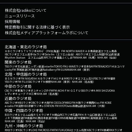
株式会社radikoについて
ニュースリリース
採用情報
特定商取引に関する法律に基づく表示
株式会社メディアプラットフォームラボについて
北海道・東北のラジオ局
ＨＢＣラジオ
ＳＴＶラジオ
AIR-G'（FM北海道）
FM NORTH WAVE
ＲＡＢ青森放送
エフエム青森
IBCラジオ
エフエム岩手
tbcラジオ
Date fm（エフエム仙台）
ABSラジオ
エフエム秋田
YBC山形放送
Rhythm Station エフエム山形
RFCラジオ福島
ふくしまFM
NHK AM（札幌）
NHK AM（仙台）
関東のラジオ局
TBSラジオ
文化放送
ニッポン放送
interfm
TOKYO FM
J-WAVE
ラジオ日本
BAYFM78
NACK5
ＦＭヨコハマ
LuckyFM 茨城放送
CRT栃木放送
RadioBerry
FM GUNMA
NHK AM（東京）
北陸・甲信越のラジオ局
ＢＳＮラジオ
FM NIIGATA
ＫＮＢラジオ
ＦＭとやま
MROラジオ
エフエム石川
FBCラジオ
FM福井
YBSラジオ
FM FUJI
SBCラジオ
ＦＭ長野
NHK AM（東京）
NHK AM（名古屋）
中部のラジオ局
CBCラジオ
東海ラジオ
ぎふチャン
ZIP-FM
FM AICHI
ＦＭ ＧＩＦＵ
SBSラジオ
K-MIX SHIZUOKA
レディオキューブ ＦＭ三重
NHK AM（名古屋）
近畿のラジオ局
ABCラジオ
MBSラジオ
OBCラジオ大阪
FM COCOLO
FM802
FM大阪
ラジオ関西
Kiss FM KOBE
e-radio FM滋賀
KBS京都ラジオ
α-STATION FM KYOTO
wbs和歌山放送
NHK AM（大阪）
中国・四国のラジオ局
BSSラジオ
エフエム山陰
ＲＳＫラジオ
ＦＭ岡山
RCCラジオ
広島FM
ＫＲＹ山口放送
エフエム山口
ＪＲＴ四国放送
FM徳島
RNC西日本放送
FM香川
RNB南海放送
FM愛媛
RKC高知放送
エフエム高知
NHK AM（広島）
NHK AM（松山）
九州・沖縄のラジオ局
RKBラジオ
KBCラジオ
LOVE FM
CROSS FM
FM FUKUOKA
エフエム佐賀
NBCラジオ
FM長崎
RKKラジオ