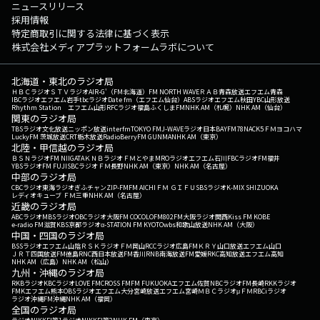
ニュースリリース
採用情報
特定商取引に関する法律に基づく表示
株式会社メディアプラットフォームラボについて
北海道・東北のラジオ局
ＨＢＣラジオ
ＳＴＶラジオ
AIR-G'（FM北海道）
FM NORTH WAVE
ＲＡＢ青森放送
エフエム青森
IBCラジオ
エフエム岩手
tbcラジオ
Date fm（エフエム仙台）
ABSラジオ
エフエム秋田
YBC山形放送
Rhythm Station エフエム山形
RFCラジオ福島
ふくしまFM
NHK AM（札幌）
NHK AM（仙台）
関東のラジオ局
TBSラジオ
文化放送
ニッポン放送
interfm
TOKYO FM
J-WAVE
ラジオ日本
BAYFM78
NACK5
ＦＭヨコハマ
LuckyFM 茨城放送
CRT栃木放送
RadioBerry
FM GUNMA
NHK AM（東京）
北陸・甲信越のラジオ局
ＢＳＮラジオ
FM NIIGATA
ＫＮＢラジオ
ＦＭとやま
MROラジオ
エフエム石川
FBCラジオ
FM福井
YBSラジオ
FM FUJI
SBCラジオ
ＦＭ長野
NHK AM（東京）
NHK AM（名古屋）
中部のラジオ局
CBCラジオ
東海ラジオ
ぎふチャン
ZIP-FM
FM AICHI
ＦＭ ＧＩＦＵ
SBSラジオ
K-MIX SHIZUOKA
レディオキューブ ＦＭ三重
NHK AM（名古屋）
近畿のラジオ局
ABCラジオ
MBSラジオ
OBCラジオ大阪
FM COCOLO
FM802
FM大阪
ラジオ関西
Kiss FM KOBE
e-radio FM滋賀
KBS京都ラジオ
α-STATION FM KYOTO
wbs和歌山放送
NHK AM（大阪）
中国・四国のラジオ局
BSSラジオ
エフエム山陰
ＲＳＫラジオ
ＦＭ岡山
RCCラジオ
広島FM
ＫＲＹ山口放送
エフエム山口
ＪＲＴ四国放送
FM徳島
RNC西日本放送
FM香川
RNB南海放送
FM愛媛
RKC高知放送
エフエム高知
NHK AM（広島）
NHK AM（松山）
九州・沖縄のラジオ局
RKBラジオ
KBCラジオ
LOVE FM
CROSS FM
FM FUKUOKA
エフエム佐賀
NBCラジオ
FM長崎
RKKラジオ
FMKエフエム熊本
OBSラジオ
エフエム大分
宮崎放送
エフエム宮崎
ＭＢＣラジオ
μＦＭ
RBCiラジオ
ラジオ沖縄
FM沖縄
NHK AM（福岡）
全国のラジオ局