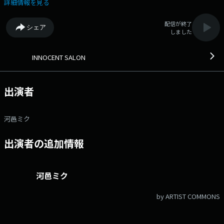
ム】 FREE MESSAGE ※フツオタ、ご意見・ご感想、河邑ミクへのエ
詳細情報を見る
ールなど自由にどうぞ！ Sunday’s Happiness 我等平成ひとケタ
世代なつかしい…！！超なつかしーーー！！ ちょいモテのHow
配信が終了
シェア
to！ NOTちょいモテ…
しました
INNOCENT SALON
出演者
河邑ミク
出演者の追加情報
河邑ミク
by ARTIST COMMONS