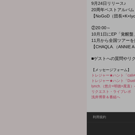
9月24日リリース♪
20周年ベストアルバム「
【NoGoD（団長×K×I
②20:00～
10月1日にEP「覚醒
11月から全国ツアー
【CHAQLA.（ANNI
■ゲストへの質問やリ
【メッセージフォーム】
トレジャー★ハント「cali≠g
トレジャー★ハント「DuelJ
lynch.（悠介×明徳×晁直
リクエスト・ライブレポ
浅井博章＆番組へ
利用規約