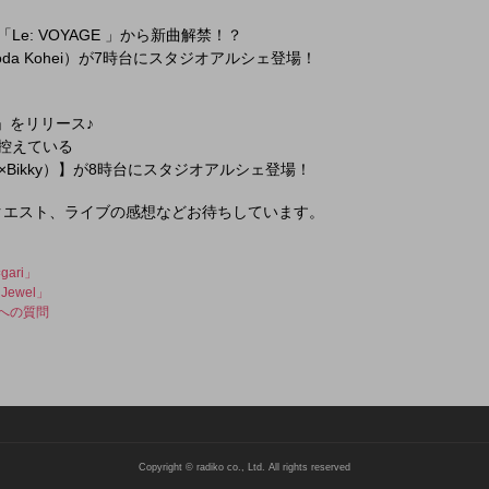
Le: VOYAGE 」から新曲解禁！？
yoda Kohei）が7時台にスタジオアルシェ登場！
盤」をリリース♪
を控えている
E A×Bikky）】が8時台にスタジオアルシェ登場！
クエスト、ライブの感想などお待ちしています。
ari」
ewel」
）への質問
Copyright © radiko co., Ltd. All rights reserved