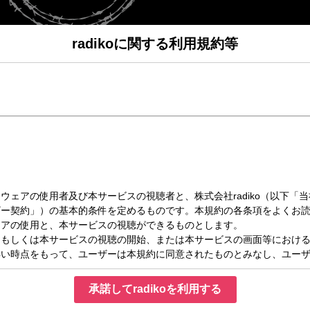
radikoに関する利用規約等
（金）19:00～20:30
E
UFFLE」は
から公開生放送でお送りしています。
覧いただけますので是非、遊びに来てください。
場合はその都度、番組＆SNSでお知らせします。
k→
https://www.nack5.co.jp/information/223/
 ≫
！！
承諾してradikoを利用する