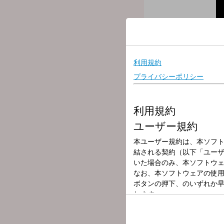
放送局
放送時間
2025年9月19日
番組名
BEAT SHUFFL
★NACK5「BEAT SH
大宮スタジオアルシェ
スタジオ前で自由に観
観覧整理券を配布する
観覧前にこちらをChec
≪ 9月19日のメニュー
■今週もダブルゲスト
①19:25～