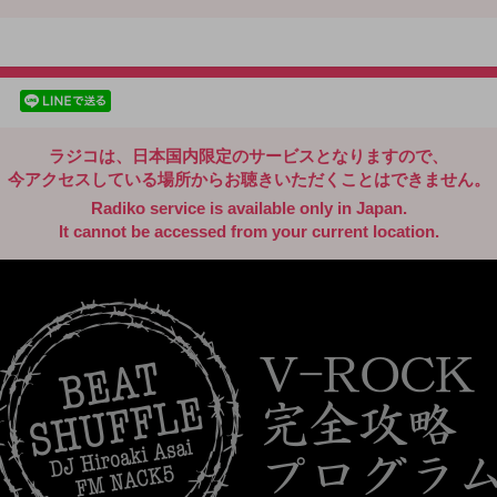
radiko.jp
facebookでシェア
lineでシェア
ラジコは、日本国内限定のサービスとなりますので、
今アクセスしている場所からお聴きいただくことはできません。
Radiko service is available only in Japan.
It cannot be accessed from your current location.