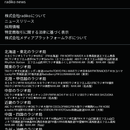
radiko news
株式会社radikoについて
ニュースリリース
採用情報
特定商取引に関する法律に基づく表示
株式会社メディアプラットフォームラボについて
北海道・東北のラジオ局
ＨＢＣラジオ
ＳＴＶラジオ
AIR-G'（FM北海道）
FM NORTH WAVE
ＲＡＢ青森放送
エフエム青森
IBCラジオ
エフエム岩手
tbcラジオ
Date fm（エフエム仙台）
ABSラジオ
エフエム秋田
YBC山形放送
Rhythm Station エフエム山形
RFCラジオ福島
ふくしまFM
NHK AM（札幌）
NHK AM（仙台）
関東のラジオ局
TBSラジオ
文化放送
ニッポン放送
interfm
TOKYO FM
J-WAVE
ラジオ日本
BAYFM78
NACK5
ＦＭヨコハマ
LuckyFM 茨城放送
CRT栃木放送
RadioBerry
FM GUNMA
NHK AM（東京）
北陸・甲信越のラジオ局
ＢＳＮラジオ
FM NIIGATA
ＫＮＢラジオ
ＦＭとやま
MROラジオ
エフエム石川
FBCラジオ
FM福井
YBSラジオ
FM FUJI
SBCラジオ
ＦＭ長野
NHK AM（東京）
NHK AM（名古屋）
中部のラジオ局
CBCラジオ
東海ラジオ
ぎふチャン
ZIP-FM
FM AICHI
ＦＭ ＧＩＦＵ
SBSラジオ
K-MIX SHIZUOKA
レディオキューブ ＦＭ三重
NHK AM（名古屋）
近畿のラジオ局
ABCラジオ
MBSラジオ
OBCラジオ大阪
FM COCOLO
FM802
FM大阪
ラジオ関西
Kiss FM KOBE
e-radio FM滋賀
KBS京都ラジオ
α-STATION FM KYOTO
wbs和歌山放送
NHK AM（大阪）
中国・四国のラジオ局
BSSラジオ
エフエム山陰
ＲＳＫラジオ
ＦＭ岡山
RCCラジオ
広島FM
ＫＲＹ山口放送
エフエム山口
ＪＲＴ四国放送
FM徳島
RNC西日本放送
FM香川
RNB南海放送
FM愛媛
RKC高知放送
エフエム高知
NHK AM（広島）
NHK AM（松山）
九州・沖縄のラジオ局