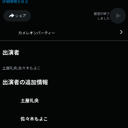
募集中 【メッセージフォーム】 フリーメッセージ リクエス
詳細情報を見る
ト 「メガネに関するお悩み」メッセージ 介護や認知症に関するメ
ッセージ お子様パーティー
配信が終了
シェア
しました
カメレオンパーティー
出演者
土屋礼央,佐々木もよこ
出演者の追加情報
土屋礼央
佐々木もよこ