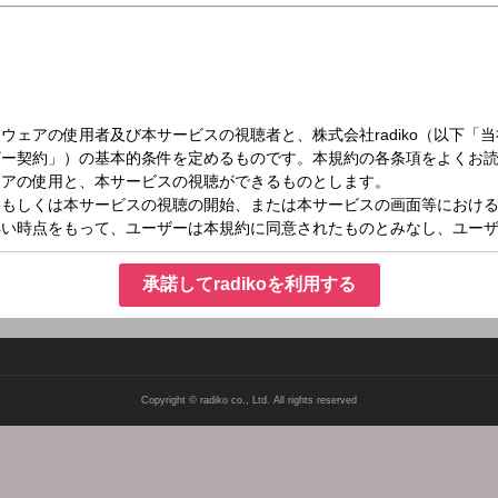
日（土）24:00～24:30
DSのDOYOOOOOB!
承諾してradikoを利用する
Copyright © radiko co., Ltd. All rights reserved