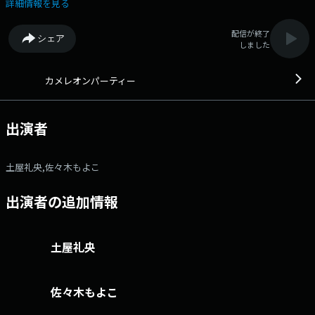
ージ募集中 【メッセージフォーム】 フリーメッセージ リク
詳細情報を見る
エスト 「メガネに関するお悩み」メッセージ お子様パーティ
ー 10月26日のミスカメレオン
配信が終了
シェア
しました
カメレオンパーティー
出演者
土屋礼央,佐々木もよこ
出演者の追加情報
土屋礼央
佐々木もよこ