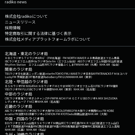
radiko news
株式会社radikoについて
ニュースリリース
採用情報
特定商取引に関する法律に基づく表示
株式会社メディアプラットフォームラボについて
北海道・東北のラジオ局
ＨＢＣラジオ
ＳＴＶラジオ
AIR-G'（FM北海道）
FM NORTH WAVE
ＲＡＢ青森放送
エフエム青森
IBCラジオ
エフエム岩手
tbcラジオ
Date fm（エフエム仙台）
ABSラジオ
エフエム秋田
YBC山形放送
Rhythm Station エフエム山形
RFCラジオ福島
ふくしまFM
NHK AM（札幌）
NHK AM（仙台）
関東のラジオ局
TBSラジオ
文化放送
ニッポン放送
interfm
TOKYO FM
J-WAVE
ラジオ日本
BAYFM78
NACK5
ＦＭヨコハマ
LuckyFM 茨城放送
CRT栃木放送
RadioBerry
FM GUNMA
NHK AM（東京）
北陸・甲信越のラジオ局
ＢＳＮラジオ
FM NIIGATA
ＫＮＢラジオ
ＦＭとやま
MROラジオ
エフエム石川
FBCラジオ
FM福井
YBSラジオ
FM FUJI
SBCラジオ
ＦＭ長野
NHK AM（東京）
NHK AM（名古屋）
中部のラジオ局
CBCラジオ
東海ラジオ
ぎふチャン
ZIP-FM
FM AICHI
ＦＭ ＧＩＦＵ
SBSラジオ
K-MIX SHIZUOKA
レディオキューブ ＦＭ三重
NHK AM（名古屋）
近畿のラジオ局
ABCラジオ
MBSラジオ
OBCラジオ大阪
FM COCOLO
FM802
FM大阪
ラジオ関西
Kiss FM KOBE
e-radio FM滋賀
KBS京都ラジオ
α-STATION FM KYOTO
wbs和歌山放送
NHK AM（大阪）
中国・四国のラジオ局
BSSラジオ
エフエム山陰
ＲＳＫラジオ
ＦＭ岡山
RCCラジオ
広島FM
ＫＲＹ山口放送
エフエム山口
ＪＲＴ四国放送
FM徳島
RNC西日本放送
FM香川
RNB南海放送
FM愛媛
RKC高知放送
エフエム高知
NHK AM（広島）
NHK AM（松山）
九州・沖縄のラジオ局