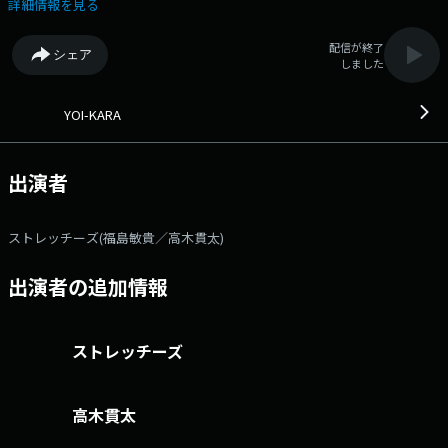
対決！ YOI-KARAイントロクイズ 【ゲストメッセージ】佐々木直人さ
詳細情報を見る
ん/木田健太郎さん （リアクション ザ ブッタ） ふつおた
配信が終了
シェア
しました
YOI-KARA
出演者
ストレッチーズ(福島敏貴／高木貫太)
出演者の追加情報
ストレッチーズ
高木貫太