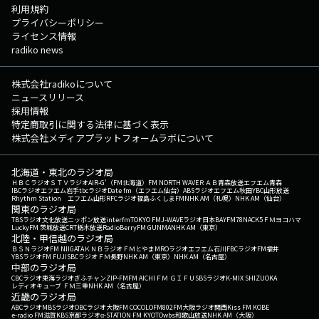
利用規約
プライバシーポリシー
ライセンス情報
radiko news
株式会社radikoについて
ニュースリリース
採用情報
特定商取引に関する法律に基づく表示
株式会社メディアプラットフォームラボについて
北海道・東北のラジオ局
ＨＢＣラジオ
ＳＴＶラジオ
AIR-G'（FM北海道）
FM NORTH WAVE
ＲＡＢ青森放送
エフエム青森
IBCラジオ
エフエム岩手
tbcラジオ
Date fm（エフエム仙台）
ABSラジオ
エフエム秋田
YBC山形放送
Rhythm Station エフエム山形
RFCラジオ福島
ふくしまFM
NHK AM（札幌）
NHK AM（仙台）
関東のラジオ局
TBSラジオ
文化放送
ニッポン放送
interfm
TOKYO FM
J-WAVE
ラジオ日本
BAYFM78
NACK5
ＦＭヨコハマ
LuckyFM 茨城放送
CRT栃木放送
RadioBerry
FM GUNMA
NHK AM（東京）
北陸・甲信越のラジオ局
ＢＳＮラジオ
FM NIIGATA
ＫＮＢラジオ
ＦＭとやま
MROラジオ
エフエム石川
FBCラジオ
FM福井
YBSラジオ
FM FUJI
SBCラジオ
ＦＭ長野
NHK AM（東京）
NHK AM（名古屋）
中部のラジオ局
CBCラジオ
東海ラジオ
ぎふチャン
ZIP-FM
FM AICHI
ＦＭ ＧＩＦＵ
SBSラジオ
K-MIX SHIZUOKA
レディオキューブ ＦＭ三重
NHK AM（名古屋）
近畿のラジオ局
ABCラジオ
MBSラジオ
OBCラジオ大阪
FM COCOLO
FM802
FM大阪
ラジオ関西
Kiss FM KOBE
e-radio FM滋賀
KBS京都ラジオ
α-STATION FM KYOTO
wbs和歌山放送
NHK AM（大阪）