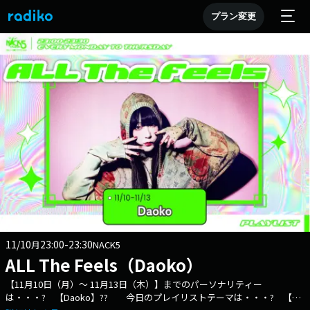
プラン変更
11/10
23:00-23:30
月
NACK5
ALL The Feels（Daoko）
【11月10日（月）～ 11月13日（木）】までのパーソナリティー
は・・・? 【Daoko】?? 今日のプレイリストテーマは・・・? 【電