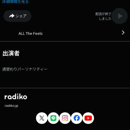
子の旋律】?? お楽しみに！?? 【番組説明】? 週替りのセレクタ
詳細情報を見る
ーが導く、心揺さぶる音楽の時間。?? 新たな出会いをシェアするプレイ
リストプログラム『ALL The Feels』?? 各分野で活躍するミュージシ
配信が終了
シェア
ャンや俳優、タレントや文化人が、? 様々なジャンルのおすすめ楽曲で
しました
NACK5の夜をプロデュースします。? 永遠のスタンダードナンバーや新
たな出会いとなるようなナンバーなど、? 幅広い世代に、時代を超えた
楽曲たちをお届けします。?? ♪番組Xアカウントは
ALL The Feels
【@feels795】? 番組の感想は、ハッシュタグ【#feels795】を付けて
ポストして下さい！ 【メッセージフォーム】 フォロリポキャン
ペーン 応募フォーム
出演者
週替わりパーソナリティー
radiko.jp