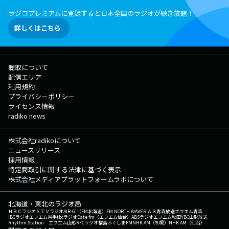
ラジコプレミアムに登録すると日本全国のラジオが聴き放題！
詳しくはこちら
聴取について
配信エリア
利用規約
プライバシーポリシー
ライセンス情報
radiko news
株式会社radikoについて
ニュースリリース
採用情報
特定商取引に関する法律に基づく表示
株式会社メディアプラットフォームラボについて
北海道・東北のラジオ局
ＨＢＣラジオ
ＳＴＶラジオ
AIR-G'（FM北海道）
FM NORTH WAVE
ＲＡＢ青森放送
エフエム青森
IBCラジオ
エフエム岩手
tbcラジオ
Date fm（エフエム仙台）
ABSラジオ
エフエム秋田
YBC山形放送
Rhythm Station エフエム山形
RFCラジオ福島
ふくしまFM
NHK AM（札幌）
NHK AM（仙台）