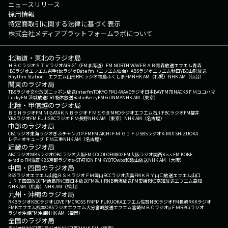
ニュースリリース
採用情報
特定商取引に関する法律に基づく表示
株式会社メディアプラットフォームラボについて
北海道・東北のラジオ局
ＨＢＣラジオ
ＳＴＶラジオ
AIR-G'（FM北海道）
FM NORTH WAVE
ＲＡＢ青森放送
エフエム青森
IBCラジオ
エフエム岩手
tbcラジオ
Date fm（エフエム仙台）
ABSラジオ
エフエム秋田
YBC山形放送
Rhythm Station エフエム山形
RFCラジオ福島
ふくしまFM
NHK AM（札幌）
NHK AM（仙台）
関東のラジオ局
TBSラジオ
文化放送
ニッポン放送
interfm
TOKYO FM
J-WAVE
ラジオ日本
BAYFM78
NACK5
ＦＭヨコハマ
LuckyFM 茨城放送
CRT栃木放送
RadioBerry
FM GUNMA
NHK AM（東京）
北陸・甲信越のラジオ局
ＢＳＮラジオ
FM NIIGATA
ＫＮＢラジオ
ＦＭとやま
MROラジオ
エフエム石川
FBCラジオ
FM福井
YBSラジオ
FM FUJI
SBCラジオ
ＦＭ長野
NHK AM（東京）
NHK AM（名古屋）
中部のラジオ局
CBCラジオ
東海ラジオ
ぎふチャン
ZIP-FM
FM AICHI
ＦＭ ＧＩＦＵ
SBSラジオ
K-MIX SHIZUOKA
レディオキューブ ＦＭ三重
NHK AM（名古屋）
近畿のラジオ局
ABCラジオ
MBSラジオ
OBCラジオ大阪
FM COCOLO
FM802
FM大阪
ラジオ関西
Kiss FM KOBE
e-radio FM滋賀
KBS京都ラジオ
α-STATION FM KYOTO
wbs和歌山放送
NHK AM（大阪）
中国・四国のラジオ局
BSSラジオ
エフエム山陰
ＲＳＫラジオ
ＦＭ岡山
RCCラジオ
広島FM
ＫＲＹ山口放送
エフエム山口
ＪＲＴ四国放送
FM徳島
RNC西日本放送
FM香川
RNB南海放送
FM愛媛
RKC高知放送
エフエム高知
NHK AM（広島）
NHK AM（松山）
九州・沖縄のラジオ局
RKBラジオ
KBCラジオ
LOVE FM
CROSS FM
FM FUKUOKA
エフエム佐賀
NBCラジオ
FM長崎
RKKラジオ
FMKエフエム熊本
OBSラジオ
エフエム大分
宮崎放送
エフエム宮崎
ＭＢＣラジオ
μＦＭ
RBCiラジオ
ラジオ沖縄
FM沖縄
NHK AM（福岡）
全国のラジオ局