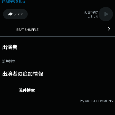
びに来てください。 観覧整理券を配布する場合はその都度、番組＆SNS
詳細情報を見る
でお知らせします。 観覧前にこちらを
Check→https://www.nack5.co.jp/information/223/ ≪ 11月21日の
配信が終了
シェア
メニュー ≫ ■11年ぶりに再集結！ 来年5月4日にはZepp Diver City
しました
でワンマンライブを控えている 【D’ESPAIRSRAY（全員）】がスタジオ
生出演！ ゲスト枠を拡大してお届けします♪ ■8時台はリクエス
トにおこたえします。 最近行ったライブの感想も大歓迎です！
BEAT SHUFFLE
【メッセージフォーム】 トレジャー★ハント「DEZERT」 トレジ
ャー★ハント「Damian Hamada's Creatures」 SHAZNA（全員）への
質問 MUCC（逹瑯×YUKKE）への質問 リクエスト・ライブレ
出演者
ポ 浅井博章＆番組へ
浅井博章
出演者の追加情報
浅井博章
by ARTIST COMMONS