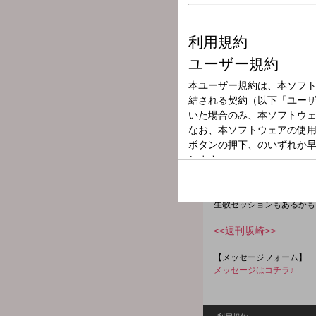
放送局
放送時間
2026年1月16日
番組名
K's TRANSMIS
本日は、BUZZ NEXTを
「BUZZ」の東郷昌和さ
なれそめや、近況、今後の
生歌セッションもあるかも
<<週刊坂崎>>
【メッセージフォーム】
メッセージはコチラ♪