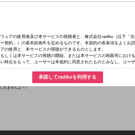
（金）21:00～23:00
SION
お迎えします。
んと百田忠正さんの音楽ユニット。
承諾してradikoを利用する
事など伺います。
しれませんよ～♪