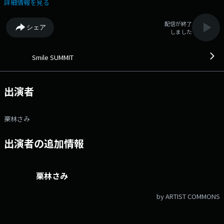
さを吹き飛ばす！ぽっかぽかの1週間です！ 色んな企画であなたのお耳
詳細情報を見る
を温めます！ あなたからのアツアツなメールをお待ちしています！
テーマ：ホッとした話 ▽9:00 【HOTなスポーツクイズ】 正解
配信が終了
シェア
者から抽選で3名に クイズ専用ステッカーをプレゼント！
しました
▼9:10 採れたての話題を取りそろえた【Smile MARKET】
▽10:10 今押さえておくべき「笑顔のタネ」を勉強する 【SMILE
LEARNING】 今週は「あったか冬ラーメン」をラーニング！！
Smile SUMMIT
▼10:45 番組からあなたに「Smile」を直接お届け！ 【Smile For
You】 「今日がお誕生日、お祝いしてください！」 「テスト勉強
中！気合い入れてください！」 誰かへのエールなど「こんな声かけて
出演者
～」ということを送ってください！ 栗林さみが、あなたを笑顔にしま
す！！ ▽11:00 今日、これを食べると運気がアップする！ 占
いコーナー【ラッキーランチ】 今日は「恋愛運」
栗林さみ
▼11:10【Smile Create ～イルサの大冒険～】 「リスナーのみんなと一
緒に」作品作りに挑戦します。 ▽11:35 【弁護士法人・響
出演者の追加情報
presents島田秀平と古藤由佳のこんな法律知っ手相】 メッセージはこ
ちらまで ▽11:50 いつもの暮らしを少し特別にする【かぜと
ゆき便り】 「かぜとゆき」から素敵な商品や季節のおすすめなどご紹
介 ▼11時台は 「あなたのHOTなニュースクイズ！」を実
栗林さみ
施します！ あなたのクイズお待ちしています！！ ▽12:10
リスナーの皆さんと気になる話題を語り合う 【THE SUMMIT
by ARTIST COMMONS
TALK】 今回はスペシャルバージョン！！「HO討論！究極の２択ア
ンケート」を実施します！ 議題は10時ごろに発表！ ◎番組Xの
アカウントは・・・【@smilesummit795】 ハッシュタグ