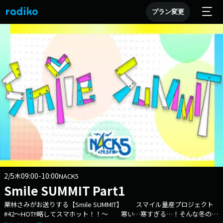
プラン変更
2/5
09:00-10:00
木
NACK5
Smile SUMMIT Part1
栗林さみがお送りする【Smile SUMMIT】 スマイル量産プロジェクト
#42～HOT!!略してスマホット！！～ 寒い…寒すぎる…！そんな冬の寒