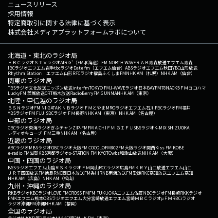
ニュースリリース
採用情報
特定商取引に関する法律に基づく表示
株式会社メディアプラットフォームラボについて
北海道・東北のラジオ局
ＨＢＣラジオ
ＳＴＶラジオ
AIR-G'（FM北海道）
FM NORTH WAVE
ＲＡＢ青森放送
エフエム青森
IBCラジオ
エフエム岩手
tbcラジオ
Date fm（エフエム仙台）
ABSラジオ
エフエム秋田
YBC山形放送
Rhythm Station エフエム山形
RFCラジオ福島
ふくしまFM
NHK AM（札幌）
NHK AM（仙台）
関東のラジオ局
TBSラジオ
文化放送
ニッポン放送
interfm
TOKYO FM
J-WAVE
ラジオ日本
BAYFM78
NACK5
ＦＭヨコハマ
LuckyFM 茨城放送
CRT栃木放送
RadioBerry
FM GUNMA
NHK AM（東京）
北陸・甲信越のラジオ局
ＢＳＮラジオ
FM NIIGATA
ＫＮＢラジオ
ＦＭとやま
MROラジオ
エフエム石川
FBCラジオ
FM福井
YBSラジオ
FM FUJI
SBCラジオ
ＦＭ長野
NHK AM（東京）
NHK AM（名古屋）
中部のラジオ局
CBCラジオ
東海ラジオ
ぎふチャン
ZIP-FM
FM AICHI
ＦＭ ＧＩＦＵ
SBSラジオ
K-MIX SHIZUOKA
レディオキューブ ＦＭ三重
NHK AM（名古屋）
近畿のラジオ局
ABCラジオ
MBSラジオ
OBCラジオ大阪
FM COCOLO
FM802
FM大阪
ラジオ関西
Kiss FM KOBE
e-radio FM滋賀
KBS京都ラジオ
α-STATION FM KYOTO
wbs和歌山放送
NHK AM（大阪）
中国・四国のラジオ局
BSSラジオ
エフエム山陰
ＲＳＫラジオ
ＦＭ岡山
RCCラジオ
広島FM
ＫＲＹ山口放送
エフエム山口
ＪＲＴ四国放送
FM徳島
RNC西日本放送
FM香川
RNB南海放送
FM愛媛
RKC高知放送
エフエム高知
NHK AM（広島）
NHK AM（松山）
九州・沖縄のラジオ局
RKBラジオ
KBCラジオ
LOVE FM
CROSS FM
FM FUKUOKA
エフエム佐賀
NBCラジオ
FM長崎
RKKラジオ
FMKエフエム熊本
OBSラジオ
エフエム大分
宮崎放送
エフエム宮崎
ＭＢＣラジオ
μＦＭ
RBCiラジオ
ラジオ沖縄
FM沖縄
NHK AM（福岡）
全国のラジオ局