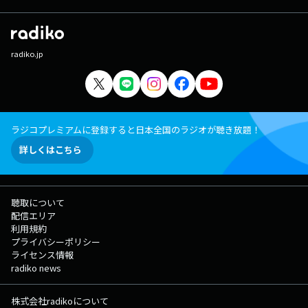
【#smile795】を付けてポストして下さい！ ●今日もみんなで笑顔の
頂点を目指しましょう！● 【メッセージフォーム】 換気リクエ
スト 月曜日：【私の人生の"一行格言"ファイル】 月曜日：【テレ
フォン：クリヒントン！ ～イガントいってみよ～】 火曜日：【スマサ
radiko.jp
ミ ギルド投書箱】～お悩み&解決報告募集中～ 火曜日：【スマサミ ギ
ルド投書箱】～中山もんち君 様～ 火曜日：Smile Walker 水曜日：
【Smile BANK】 水曜日：お金の悩み募集！【Smile BANKへようこ
そ！】 水曜日：スマカジ！ 木曜日：【Smile Create】 木曜
日：Smile For You 木曜日：【弁護士法人・響 presents島田秀平と古
藤由佳のこんな法律知っ手相】 ふつおた
ラジコプレミアムに登録すると日本全国のラジオが聴き放題！
詳しくはこちら
聴取について
配信エリア
利用規約
プライバシーポリシー
ライセンス情報
radiko news
株式会社radikoについて