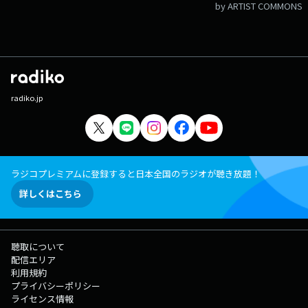
と笑顔になる楽曲」 ●2024年 12月：「私の今年の一曲！！」 11
by ARTIST COMMONS
月：今年の秋は、短いらしいけれど、だからこそ聞きたい「エモイ秋の
曲」 10月:「今年の秋は小さいらしいけど、、、ドライブで聴きたい
曲」 9月：「夜に聴く チルい曲！」＝●リラックス出来る曲 8月：
「爽やかポップス」 7月：「あなたのアツくなれる曲」 6月：「いまブ
ームだからCityPop」 5月：「着メロにしていた1曲」 4月：「出かけた
くなる旅うた」 3月：「春に聞きたい曲」 2月：「想いを伝える1
曲」 1月：「活力ソング」 ●2023年 12月：「聖なる夜に平和を祈る
radiko.jp
曲」 11月：「ドライブで聴きたい曲」 10月：「大切な人に贈りたい
曲」 9月： 「エモい秋の曲」 8月： ※ゲスト企画により休止 7月：
「初めて買ったCD」 6月：「夏だ！フェスだ！この曲を聞いてく
れ！」 5月：「通常リクエスト大放出回」 4月：「僕のヒーロ―！」
3月：「花咲くさくら歌」 2月：「ももいろなあの子の曲」 1月：「受
ラジコプレミアムに登録すると日本全国のラジオが聴き放題！
験生に送る応援歌」 ●2022年 12月：「2022年のテーマソング」 11
月：「ドライブで聞きたいあの曲」 10月：「秋に聴きたいカバーソン
詳しくはこちら
グ」 ■皆さまからのリクエストをお待ちしています。 ----------------
----------------------- 【メッセージフォーム】 ●2月22
日放送のリクエストSP ■テーマ「キュンキュンしちゃう曲」 ■通常
リクエスト曲用投稿フォーム ■フリーメッセージ（ふつおた） ■
聴取について
無責任ジャッジメント ■ドッキリ☆電話相談室
配信エリア
利用規約
プライバシーポリシー
ライセンス情報