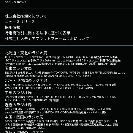
radiko news
株式会社radikoについて
ニュースリリース
採用情報
特定商取引に関する法律に基づく表示
株式会社メディアプラットフォームラボについて
北海道・東北のラジオ局
ＨＢＣラジオ
ＳＴＶラジオ
AIR-G'（FM北海道）
FM NORTH WAVE
ＲＡＢ青森放送
エフエム青森
IBCラジオ
エフエム岩手
tbcラジオ
Date fm（エフエム仙台）
ABSラジオ
エフエム秋田
YBC山形放送
Rhythm Station エフエム山形
RFCラジオ福島
ふくしまFM
NHK AM（札幌）
NHK AM（仙台）
関東のラジオ局
TBSラジオ
文化放送
ニッポン放送
interfm
TOKYO FM
J-WAVE
ラジオ日本
BAYFM78
NACK5
ＦＭヨコハマ
LuckyFM 茨城放送
CRT栃木放送
RadioBerry
FM GUNMA
NHK AM（東京）
北陸・甲信越のラジオ局
ＢＳＮラジオ
FM NIIGATA
ＫＮＢラジオ
ＦＭとやま
MROラジオ
エフエム石川
FBCラジオ
FM福井
YBSラジオ
FM FUJI
SBCラジオ
ＦＭ長野
NHK AM（東京）
NHK AM（名古屋）
中部のラジオ局
CBCラジオ
東海ラジオ
ぎふチャン
ZIP-FM
FM AICHI
ＦＭ ＧＩＦＵ
SBSラジオ
K-MIX SHIZUOKA
レディオキューブ ＦＭ三重
NHK AM（名古屋）
近畿のラジオ局
ABCラジオ
MBSラジオ
OBCラジオ大阪
FM COCOLO
FM802
FM大阪
ラジオ関西
Kiss FM KOBE
e-radio FM滋賀
KBS京都ラジオ
α-STATION FM KYOTO
wbs和歌山放送
NHK AM（大阪）
中国・四国のラジオ局
BSSラジオ
エフエム山陰
ＲＳＫラジオ
ＦＭ岡山
RCCラジオ
広島FM
ＫＲＹ山口放送
エフエム山口
ＪＲＴ四国放送
FM徳島
RNC西日本放送
FM香川
RNB南海放送
FM愛媛
RKC高知放送
エフエム高知
NHK AM（広島）
NHK AM（松山）
九州・沖縄のラジオ局