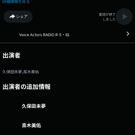
NACK5の「5」と81プロデュースの「81」を それぞれ取って「5(ゴー)・
詳細情報を見る
81(ハチイチ)」。 パーソナリティーは 久保田未夢とが高木美佑が務め
ます。 ----------------------------------- 【みなさまへの重要なお願いで
配信が終了
シェア
す。】 都合により収録が、かなり先行しています。 そのために、皆様
しました
がメッセージ投稿をされましてから かなりの日数が経って、採用させて
頂くことに なります。 場合によりましては、 数か月前の投稿をご紹
介することもございます。 どうかこの件のご了解を頂きたく切にお願い
Voice Actors RADIO R-5・81
申し上げます。 ----------------------------------- 【通常の音楽リクエス
ト投稿でのお願い。】 月末リクエストSPと違い、 楽曲名、アーティス
ト名だけしか書いていない投稿が 圧倒的です。大変にお手数をお掛け致
出演者
します。 リクエストでのエピソードも 添えて頂きたくお願い申し上げ
ます。 ----------------------------------- 【番組の拡散をお願い致しま
す。】 さらにリスナーの輪を広げたいので、 どうか番組の拡散を是
久保田未夢,高木美佑
非、お願い申し上げます。 ●またX（ツイッター）のフォロワー数を
増やしたいです。 リポストを是非、お願い申し上げます。 --------------
出演者の追加情報
--------------------- 【Voice Actors RADIO R-5・81 これまでのリ
クエストSPテーマ】 ●2026年 2月：「キュンキュンしちゃう
曲」 1月：「受験生への応援ソング」 ●2025年 12月：「2025年、私
のテーマ曲」 11月：「短い秋に想いを伝える曲」 10月：「ハロウィン
久保田未夢
に聞きたい曲」 9月：「夏の終わりに聞きたいLoveSong」 8月：「暑
さにめげず自分のモチベーションを上げる曲」 7月：「夏の夜に聞きた
いポップス」 6月：「タイトルに数字が入ってる曲」 5月：「映画の主
高木美佑
題歌」 4月：「移動中にききたい曲」 3月：「春に聴きた
い“energy”ソング」 ２月：「あの頃を思い出す楽曲」 １月：「ニコっ