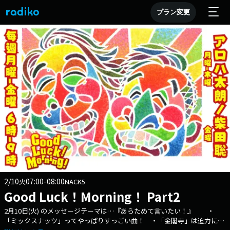
プラン変更
2/10
07:00-08:00
火
NACK5
Good Luck！Morning！ Part2
2月10日(火) のメッセージテーマは…『あらためて言いたい！』 ・
「ミックスナッツ」ってやっぱりすっごい曲！ ・「金閣寺」は迫力に圧