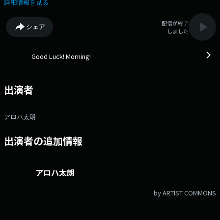
倒される などなど、 みんな知っているだろうけど、 あなたが<あら
詳細情報を見る
ためて言いたい>ことを教えてください！ 6:20～ 朝刊
NEWSフラッシュ『今朝の朝刊をチェック』 7:15～ エコノモーニング
配信が終了
シェア
『経済ジャーナリスト・日本経済新聞社 客員編集委員 鈴木亮さん』
しました
7:35～ Today's トレンドEYE『トレンド独自調査 火曜日テーマ…グッ
ズ』 7:50～ Beautiful Words『著名人が発した「名言」「素敵な言
葉」』 8:05～ 昨日、家に帰ったら...『あなたの昨夜の出来事、教えてく
Good Luck! Morning!
ださい』 8:10～ しりとリクエスト『しりとり形式でリクエス曲をお届
け』 8:15～ 朝情報★埼玉『あなたからのメッセージと共に、埼玉県の情
報をお届け』 8:30～ 宇都美慶子 笑顔でスタート『毎朝のビタミントー
出演者
ク』 【メッセージフォーム】 「波活～Radi＆Go～ シーズン
４」 参加はこちら！ あなたの埼玉情報 フリーメッセージ リ
クエスト しりとリクエスト メッセージテーマ (月) メッセージ
アロハ太朗
テーマ (火) メッセージテーマ (水) メッセージテーマ (木) 一言
伝言板 昨日、家に帰ったら...
出演者の追加情報
アロハ太朗
by ARTIST COMMONS