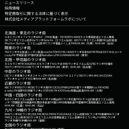
ニュースリリース
採用情報
特定商取引に関する法律に基づく表示
株式会社メディアプラットフォームラボについて
北海道・東北のラジオ局
ＨＢＣラジオ
ＳＴＶラジオ
AIR-G'（FM北海道）
FM NORTH WAVE
ＲＡＢ青森放送
エフエム青森
IBCラジオ
エフエム岩手
tbcラジオ
Date fm（エフエム仙台）
ABSラジオ
エフエム秋田
YBC山形放送
Rhythm Station エフエム山形
RFCラジオ福島
ふくしまFM
NHK AM（札幌）
NHK AM（仙台）
関東のラジオ局
TBSラジオ
文化放送
ニッポン放送
interfm
TOKYO FM
J-WAVE
ラジオ日本
BAYFM78
NACK5
ＦＭヨコハマ
LuckyFM 茨城放送
CRT栃木放送
RadioBerry
FM GUNMA
NHK AM（東京）
北陸・甲信越のラジオ局
ＢＳＮラジオ
FM NIIGATA
ＫＮＢラジオ
ＦＭとやま
MROラジオ
エフエム石川
FBCラジオ
FM福井
YBSラジオ
FM FUJI
SBCラジオ
ＦＭ長野
NHK AM（東京）
NHK AM（名古屋）
中部のラジオ局
CBCラジオ
東海ラジオ
ぎふチャン
ZIP-FM
FM AICHI
ＦＭ ＧＩＦＵ
SBSラジオ
K-MIX SHIZUOKA
レディオキューブ ＦＭ三重
NHK AM（名古屋）
近畿のラジオ局
ABCラジオ
MBSラジオ
OBCラジオ大阪
FM COCOLO
FM802
FM大阪
ラジオ関西
Kiss FM KOBE
e-radio FM滋賀
KBS京都ラジオ
α-STATION FM KYOTO
wbs和歌山放送
NHK AM（大阪）
中国・四国のラジオ局
BSSラジオ
エフエム山陰
ＲＳＫラジオ
ＦＭ岡山
RCCラジオ
広島FM
ＫＲＹ山口放送
エフエム山口
ＪＲＴ四国放送
FM徳島
RNC西日本放送
FM香川
RNB南海放送
FM愛媛
RKC高知放送
エフエム高知
NHK AM（広島）
NHK AM（松山）
九州・沖縄のラジオ局
RKBラジオ
KBCラジオ
LOVE FM
CROSS FM
FM FUKUOKA
エフエム佐賀
NBCラジオ
FM長崎
RKKラジオ
FMKエフエム熊本
OBSラジオ
エフエム大分
宮崎放送
エフエム宮崎
ＭＢＣラジオ
μＦＭ
RBCiラジオ
ラジオ沖縄
FM沖縄
NHK AM（福岡）
全国のラジオ局