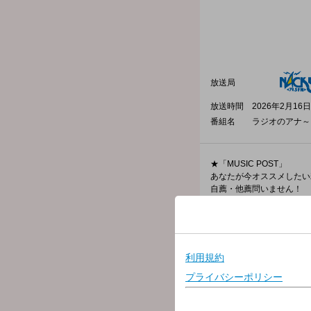
放送局
放送時間
2026年2月16日
番組名
ラジオのアナ～ラ
★「MUSIC POST」
あなたが今オススメしたい
自薦・他薦問いません！
随時、番組内で楽曲オンエア
★今回のテーマ！
【勘弁してくれよぉ～！】
急いでる朝に限って、靴下
近所に24時間営業のラー