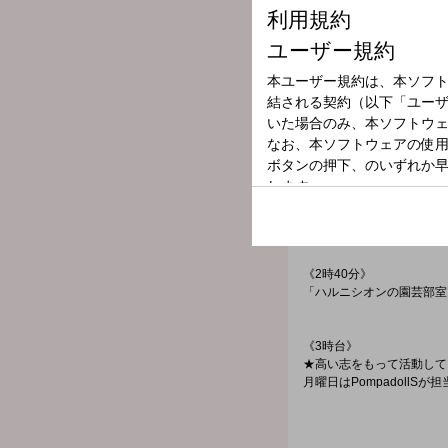
あなたが「勘弁してくれよ
《1時台》
先月、EP『コンプレックスは
《1時40分》
★「MXVのおしゃべリズ
《2時台》
★まもなくリリースツアー
《2時40分》
「ハルニシオンの園芸部室
《3時台》
★高い志をもって活動してい
月曜日はPompadollSが担