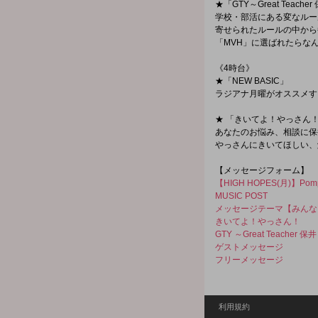
★「GTY～Great Teache
学校・部活にある変なルール、
寄せられたルールの中から毎週「
「MVH」に選ばれたらな
《4時台》
★「NEW BASIC」
ラジアナ月曜がオススメす
★ 「きいてよ！やっさん
あなたのお悩み、相談に保
やっさんにきいてほしい、
【メッセージフォーム】
【HIGH HOPES(月)】Pomp
MUSIC POST
メッセージテーマ【みんな
きいてよ！やっさん！
GTY ～Great Teacher 保
ゲストメッセージ
フリーメッセージ
利用規約