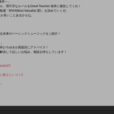
r 保井～」
理不尽なルールをGreat Teacher 保井に報告してくれ！
MVH(Most Valuable 変)」を決めていくぜ。
んか良いことあるかもな。
る未来のベーシックミュージックをご紹介！
！」
井ひろゆきが真面目にアドバイス！
解決してほしいお悩み、相談お待ちしています！
adollS
に教えたいコト】
井～