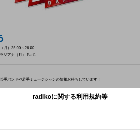
（月）25:00～26:00
ジアナ（月） Part1
若手バンドや若手ミュージシャンの情報お待ちしています！
や番組ゲスト出演、「NEW BASIC」でピックアップしていきます！
radikoに関する利用規約等
が片方だけ見当たらない。勘弁してくれよぉ～！
メン屋がオープンしました。いつでもいけちゃうじゃん！勘弁してくれよぉ～！