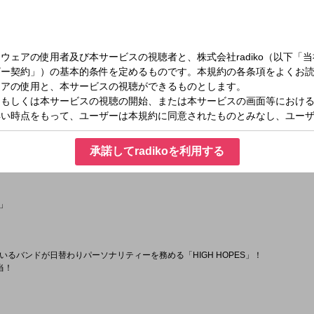
ぉ～！」となってしまった出来事教えて下さい。
抜け出せない』をリリースした、3markets[ ]が登場！
ム」
承諾してradikoを利用する
がスタートする秩父発のバンド、ドラマカが登場！
」
るバンドが日替わりパーソナリティーを務める「HIGH HOPES」！
当！