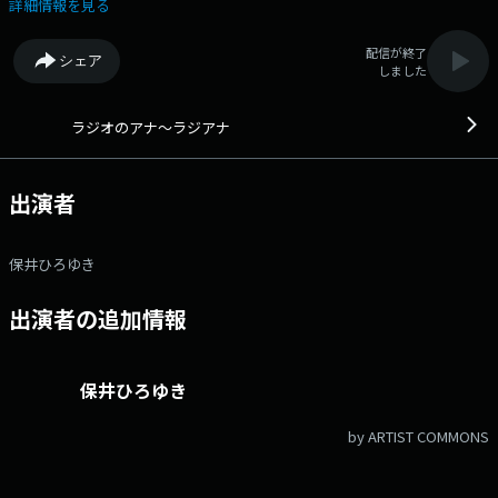
組内で楽曲オンエアや番組ゲスト出演、「NEW BASIC」でピックアップし
詳細情報を見る
ていきます！ ★今回のテーマ！ 【珍卒業式エピソード】 あ
なたが体験した卒業式にまつわる珍エピソード、卒業アルバムに関する珍
配信が終了
シェア
エピソード、兄弟の卒業式での珍エピソード…など、送ってくださ
しました
い！ 《1時台》 今週3/11(水)に3rd EP “weatherforecast”をリリー
スするmukeikakuが登場！ 《1時40分》 ★「MXVのおしゃべリズ
ム」 《2時台》 ★先日、EP「希望の匂い」をリリースした水平線
ラジオのアナ～ラジアナ
が登場！ 《2時40分》 「ハルニシオンの園芸部室」 《3時
台》 ★高い志をもって活動しているバンドが日替わりパーソナリティー
を務める「HIGH HOPES」！ 月曜日はPompadollSが担当！
出演者
★「GTY～Great Teacher 保井～」 学校・部活にある変なルール、理不
尽なルールをGreat Teacher 保井に報告してくれ！ 寄せられたルールの
中から毎週「MVH(Most Valuable 変)」を決めていくぜ。 「MVH」に選ば
保井ひろゆき
れたらなんか良いことあるかもな。 《4時台》 ★「NEW BASIC」
ラジアナ月曜がオススメする未来のベーシックミュージックをご紹
出演者の追加情報
介！ ★ 「きいてよ！やっさん！」 あなたのお悩み、相談に保井ひろ
ゆきが真面目にアドバイス！ やっさんにきいてほしい、解決してほしい
お悩み、相談お待ちしています！ 【メッセージフォー
ム】 【HIGH HOPES(月)】PompadollS MUSIC POST メッセー
保井ひろゆき
ジテーマ【勝手に表彰式！】 きいてよ！やっさん！ GTY ～Great
Teacher 保井～ ゲストメッセージ フリーメッセージ
by ARTIST COMMONS