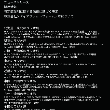
ニュースリリース
採用情報
特定商取引に関する法律に基づく表示
株式会社メディアプラットフォームラボについて
北海道・東北のラジオ局
ＨＢＣラジオ
ＳＴＶラジオ
AIR-G'（FM北海道）
FM NORTH WAVE
ＲＡＢ青森放送
エフエム青森
IBCラジオ
エフエム岩手
tbcラジオ
Date fm（エフエム仙台）
ABSラジオ
エフエム秋田
YBC山形放送
Rhythm Station エフエム山形
RFCラジオ福島
ふくしまFM
NHK AM（札幌）
NHK AM（仙台）
関東のラジオ局
TBSラジオ
文化放送
ニッポン放送
interfm
TOKYO FM
J-WAVE
ラジオ日本
BAYFM78
NACK5
ＦＭヨコハマ
LuckyFM 茨城放送
CRT栃木放送
RadioBerry
FM GUNMA
NHK AM（東京）
北陸・甲信越のラジオ局
ＢＳＮラジオ
FM NIIGATA
ＫＮＢラジオ
ＦＭとやま
MROラジオ
エフエム石川
FBCラジオ
FM福井
YBSラジオ
FM FUJI
SBCラジオ
ＦＭ長野
NHK AM（東京）
NHK AM（名古屋）
中部のラジオ局
CBCラジオ
東海ラジオ
ぎふチャン
ZIP-FM
FM AICHI
ＦＭ ＧＩＦＵ
SBSラジオ
K-MIX SHIZUOKA
レディオキューブ ＦＭ三重
NHK AM（名古屋）
近畿のラジオ局
ABCラジオ
MBSラジオ
OBCラジオ大阪
FM COCOLO
FM802
FM大阪
ラジオ関西
Kiss FM KOBE
e-radio FM滋賀
KBS京都ラジオ
α-STATION FM KYOTO
wbs和歌山放送
NHK AM（大阪）
中国・四国のラジオ局
BSSラジオ
エフエム山陰
ＲＳＫラジオ
ＦＭ岡山
RCCラジオ
広島FM
ＫＲＹ山口放送
エフエム山口
ＪＲＴ四国放送
FM徳島
RNC西日本放送
FM香川
RNB南海放送
FM愛媛
RKC高知放送
エフエム高知
NHK AM（広島）
NHK AM（松山）
九州・沖縄のラジオ局
RKBラジオ
KBCラジオ
LOVE FM
CROSS FM
FM FUKUOKA
エフエム佐賀
NBCラジオ
FM長崎
RKKラジオ
FMKエフエム熊本
OBSラジオ
エフエム大分
宮崎放送
エフエム宮崎
ＭＢＣラジオ
μＦＭ
RBCiラジオ
ラジオ沖縄
FM沖縄
NHK AM（福岡）
全国のラジオ局