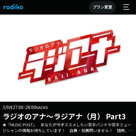
プラン変更
3/9
27:00-28:00
月
NACK5
ラジオのアナ～ラジアナ（月） Part3
★「MUSIC POST」 あなたが今オススメしたい若手バンドや若手ミュー
ジシャンの情報お待ちしています！ 自薦・他薦問いません！ 随時、番