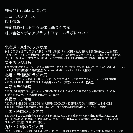
株式会社radikoについて
ニュースリリース
採用情報
特定商取引に関する法律に基づく表示
株式会社メディアプラットフォームラボについて
北海道・東北のラジオ局
ＨＢＣラジオ
ＳＴＶラジオ
AIR-G'（FM北海道）
FM NORTH WAVE
ＲＡＢ青森放送
エフエム青森
IBCラジオ
エフエム岩手
tbcラジオ
Date fm（エフエム仙台）
ABSラジオ
エフエム秋田
YBC山形放送
Rhythm Station エフエム山形
RFCラジオ福島
ふくしまFM
NHK AM（札幌）
NHK AM（仙台）
関東のラジオ局
TBSラジオ
文化放送
ニッポン放送
interfm
TOKYO FM
J-WAVE
ラジオ日本
BAYFM78
NACK5
ＦＭヨコハマ
LuckyFM 茨城放送
CRT栃木放送
RadioBerry
FM GUNMA
NHK AM（東京）
北陸・甲信越のラジオ局
ＢＳＮラジオ
FM NIIGATA
ＫＮＢラジオ
ＦＭとやま
MROラジオ
エフエム石川
FBCラジオ
FM福井
YBSラジオ
FM FUJI
SBCラジオ
ＦＭ長野
NHK AM（東京）
NHK AM（名古屋）
中部のラジオ局
CBCラジオ
東海ラジオ
ぎふチャン
ZIP-FM
FM AICHI
ＦＭ ＧＩＦＵ
SBSラジオ
K-MIX SHIZUOKA
レディオキューブ ＦＭ三重
NHK AM（名古屋）
近畿のラジオ局
ABCラジオ
MBSラジオ
OBCラジオ大阪
FM COCOLO
FM802
FM大阪
ラジオ関西
Kiss FM KOBE
e-radio FM滋賀
KBS京都ラジオ
α-STATION FM KYOTO
wbs和歌山放送
NHK AM（大阪）
中国・四国のラジオ局
BSSラジオ
エフエム山陰
ＲＳＫラジオ
ＦＭ岡山
RCCラジオ
広島FM
ＫＲＹ山口放送
エフエム山口
ＪＲＴ四国放送
FM徳島
RNC西日本放送
FM香川
RNB南海放送
FM愛媛
RKC高知放送
エフエム高知
NHK AM（広島）
NHK AM（松山）
九州・沖縄のラジオ局
RKBラジオ
KBCラジオ
LOVE FM
CROSS FM
FM FUKUOKA
エフエム佐賀
NBCラジオ
FM長崎
RKKラジオ