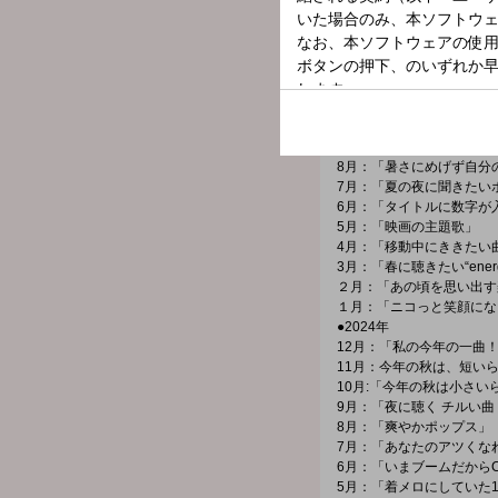
３月：「春に聞きたいHapp
2月：「キュンキュンしち
1月：「受験生への応援ソ
●2025年
12月：「2025年、私のテ
11月：「短い秋に想いを
10月：「ハロウィンに聞
9月：「夏の終わりに聞きたい
8月：「暑さにめげず自分
7月：「夏の夜に聞きたい
6月：「タイトルに数字が
5月：「映画の主題歌」
4月：「移動中にききたい
3月：「春に聴きたい“ener
２月：「あの頃を思い出す
１月：「ニコっと笑顔にな
●2024年
12月：「私の今年の一曲
11月：今年の秋は、短い
10月:「今年の秋は小さ
9月：「夜に聴く チルい
8月：「爽やかポップス」
7月：「あなたのアツくな
6月：「いまブームだからCi
5月：「着メロにしていた