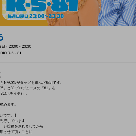
日）23:00～23:30
RADIO R-5・81
送。
=
とNACK5がタッグを組んだ番組です。
「5」と81プロデュースの「81」を
81(ハチイチ)」。
務めます。
いです。】
先行しています。
ージ投稿をされましてから
用させて頂くことに