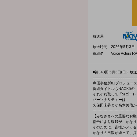
放送局
放送時間
2026年5月3日（
番組名
Voice Actors 
■第343回 5月3日(日）放
====================
声優事務所81プロデュース
番組タイトルもNACK5の
それぞれ取って「5(ゴー)・
パーソナリティーは
久保田未夢とが高木美佑が
-----------------------------------
【みなさまへの重要なお願
都合により収録が、かなり
そのために、皆様がメッセ
かなりの日数が経って、採