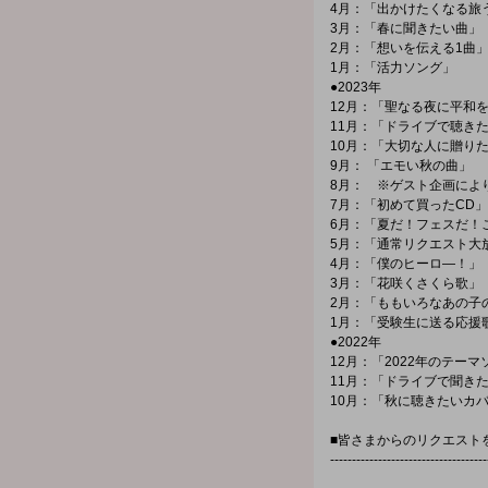
4月：「出かけたくなる旅
3月：「春に聞きたい曲」
2月：「想いを伝える1曲
1月：「活力ソング」
●2023年
12月：「聖なる夜に平和
11月：「ドライブで聴き
10月：「大切な人に贈り
9月： 「エモい秋の曲」
8月： ※ゲスト企画によ
7月：「初めて買ったCD」
6月：「夏だ！フェスだ！
5月：「通常リクエスト大
4月：「僕のヒーロ―！」
3月：「花咲くさくら歌」
2月：「ももいろなあの子
1月：「受験生に送る応援
●2022年
12月：「2022年のテーマ
11月：「ドライブで聞き
10月：「秋に聴きたいカ
■皆さまからのリクエスト
------------------------------------