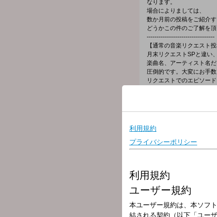
なります。
場合によりましては、
数か月前の投稿をご紹介す
どうかこの件のご了解を頂
-----------------------------------
【通常の音楽リクエスト投
月末リクエストSPと違い
楽曲名、アーティスト名だ
圧倒的です。大変にお手数
リクエストでのエピソード
添えて頂きたくお願い申し
-----------------------------------
【番組の拡散をお願い致し
さらにリスナーの輪を広げ
どうか番組の拡散を是非、
●またX（ツイッター）の
増やしたいです。
リポストを是非、お願い申
-----------------------------------
【Voice Actors RADIO R-
これまでのリクエスト
●2026年
5月：「梅雨を吹き飛ばすHa
4月：「旅のお供に聞きた