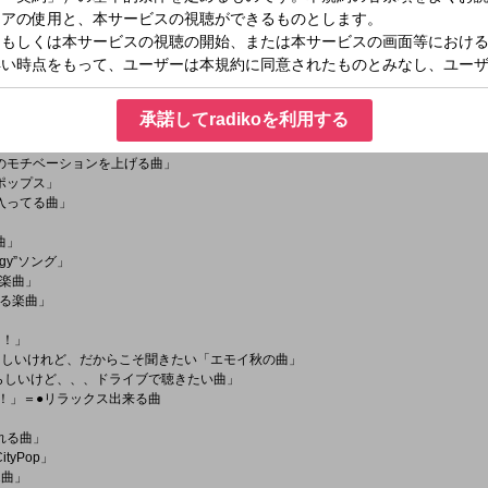
ySong」
ゃう曲」
ング」
ーマ曲」
伝える曲」
承諾してradikoを利用する
きたい曲」
LoveSong」
のモチベーションを上げる曲」
ポップス」
入ってる曲」
曲」
gy”ソング」
楽曲」
る楽曲」
！！」
らしいけれど、だからこそ聞きたい「エモイ秋の曲」
いらしいけど、、、ドライブで聴きたい曲」
曲！」＝●リラックス出来る曲
れる曲」
tyPop」
1曲」