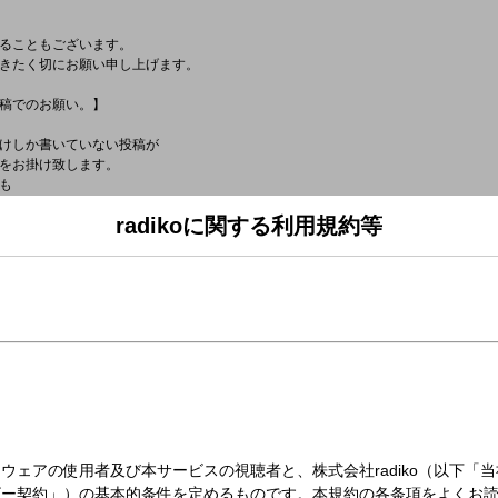
ることもございます。
きたく切にお願い申し上げます。
稿でのお願い。】
、
けしか書いていない投稿が
をお掛け致します。
も
上げます。
radikoに関する利用規約等
ます。】
たいので、
お願い申し上げます。
フォロワー数を
し上げます。
5・81
SPテーマ】
ppySong」
くなる曲」