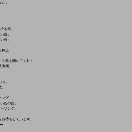
うた」
」
を祈る曲」
たい曲」
たい曲」
り休止
この曲を聞いてくれ！」
放出回」
の曲」
歌」
ソング」
たいあの曲」
バーソング」
をお待ちしています。
---