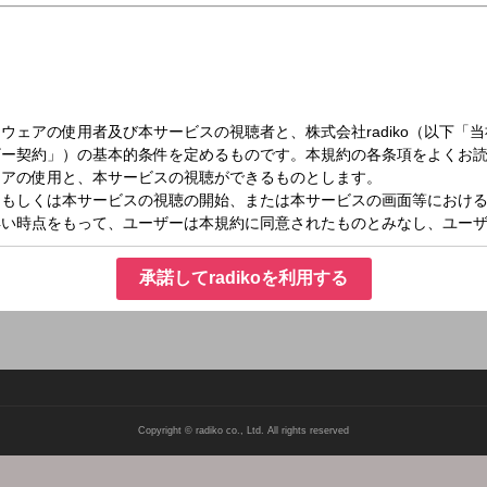
（水）24:30～25:00
かラジ！
承諾してradikoを利用する
Copyright © radiko co., Ltd. All rights reserved