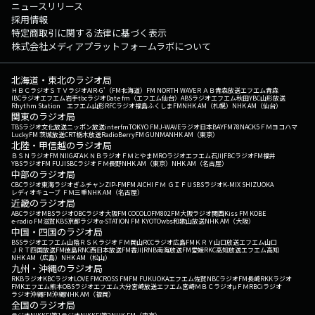
ニュースリリース
採用情報
特定商取引に関する法律に基づく表示
株式会社メディアプラットフォームラボについて
北海道・東北のラジオ局
ＨＢＣラジオ
ＳＴＶラジオ
AIR-G'（FM北海道）
FM NORTH WAVE
ＲＡＢ青森放送
エフエム青森
IBCラジオ
エフエム岩手
tbcラジオ
Date fm（エフエム仙台）
ABSラジオ
エフエム秋田
YBC山形放送
Rhythm Station エフエム山形
RFCラジオ福島
ふくしまFM
NHK AM（札幌）
NHK AM（仙台）
関東のラジオ局
TBSラジオ
文化放送
ニッポン放送
interfm
TOKYO FM
J-WAVE
ラジオ日本
BAYFM78
NACK5
ＦＭヨコハマ
LuckyFM 茨城放送
CRT栃木放送
RadioBerry
FM GUNMA
NHK AM（東京）
北陸・甲信越のラジオ局
ＢＳＮラジオ
FM NIIGATA
ＫＮＢラジオ
ＦＭとやま
MROラジオ
エフエム石川
FBCラジオ
FM福井
YBSラジオ
FM FUJI
SBCラジオ
ＦＭ長野
NHK AM（東京）
NHK AM（名古屋）
中部のラジオ局
CBCラジオ
東海ラジオ
ぎふチャン
ZIP-FM
FM AICHI
ＦＭ ＧＩＦＵ
SBSラジオ
K-MIX SHIZUOKA
レディオキューブ ＦＭ三重
NHK AM（名古屋）
近畿のラジオ局
ABCラジオ
MBSラジオ
OBCラジオ大阪
FM COCOLO
FM802
FM大阪
ラジオ関西
Kiss FM KOBE
e-radio FM滋賀
KBS京都ラジオ
α-STATION FM KYOTO
wbs和歌山放送
NHK AM（大阪）
中国・四国のラジオ局
BSSラジオ
エフエム山陰
ＲＳＫラジオ
ＦＭ岡山
RCCラジオ
広島FM
ＫＲＹ山口放送
エフエム山口
ＪＲＴ四国放送
FM徳島
RNC西日本放送
FM香川
RNB南海放送
FM愛媛
RKC高知放送
エフエム高知
NHK AM（広島）
NHK AM（松山）
九州・沖縄のラジオ局
RKBラジオ
KBCラジオ
LOVE FM
CROSS FM
FM FUKUOKA
エフエム佐賀
NBCラジオ
FM長崎
RKKラジオ
FMKエフエム熊本
OBSラジオ
エフエム大分
宮崎放送
エフエム宮崎
ＭＢＣラジオ
μＦＭ
RBCiラジオ
ラジオ沖縄
FM沖縄
NHK AM（福岡）
全国のラジオ局