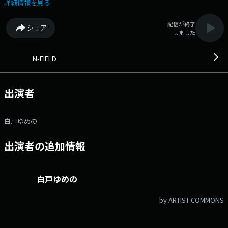
を聴けばいろんなスポーツが好きになる！ メッセージリクエストお待ち
詳細情報を見る
しています！ 【メッセージフォーム】 フリーメッセージ
メッセージテーマ スポソン リクエスト ゆめの応援団
配信が終了
シェア
しました
N-FIELD
出演者
白戸ゆめの
出演者の追加情報
白戸ゆめの
by ARTIST COMMONS